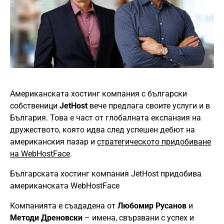
Американската хостинг компания с български
собственици
JetHost
вече предлага своите услуги и в
България. Това е част от глобалната експанзия на
дружеството, която идва след успешен дебют на
американския пазар и
стратегическото придобиване
на WebHostFace
.
Българската хостинг компания JetHost придобива
американската WebHostFace
Компанията е създадена от
Любомир Русанов
и
Методи Дреновски
– имена, свързвани с успех и