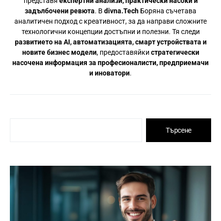
представя
експертни анализи, практически насоки и
задълбочени ревюта
. В
divna.Tech
Боряна съчетава
аналитичен подход с креативност, за да направи сложните
технологични концепции достъпни и полезни. Тя следи
развитието на AI, автоматизацията, смарт устройствата и
новите бизнес модели
, предоставяйки
стратегически
насочена информация за професионалисти, предприемачи
и иноватори
.
Търсене