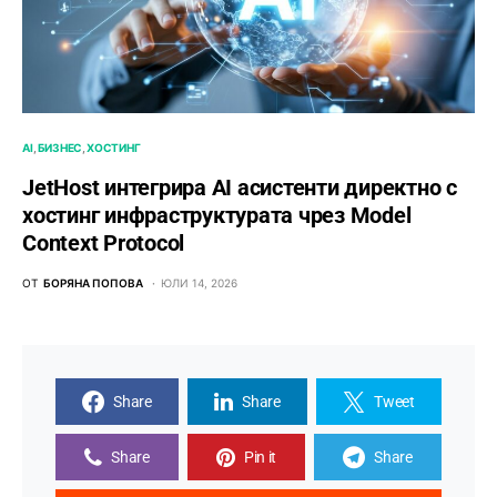
AI
БИЗНЕС
ХОСТИНГ
JetHost интегрира AI асистенти директно с
хостинг инфраструктурата чрез Model
Context Protocol
ОТ
БОРЯНА ПОПОВА
ЮЛИ 14, 2026
Share
Share
Tweet
Share
Pin it
Share