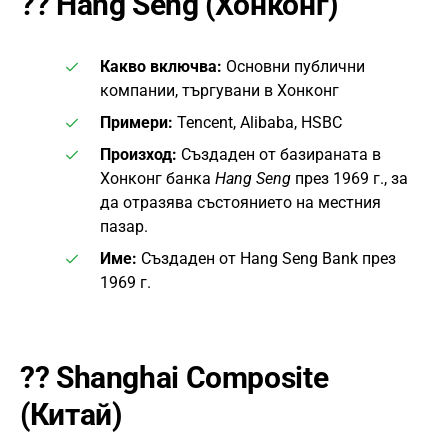
??
Hang Seng (Хонконг)
Какво включва:
Основни публични
компании, търгувани в Хонконг
Примери:
Tencent, Alibaba, HSBC
Произход:
Създаден от базираната в
Хонконг банка
Hang Seng
през 1969 г., за
да отразява състоянието на местния
пазар.
Име:
Създаден от Hang Seng Bank през
1969 г.
??
Shanghai Composite
(Китай)