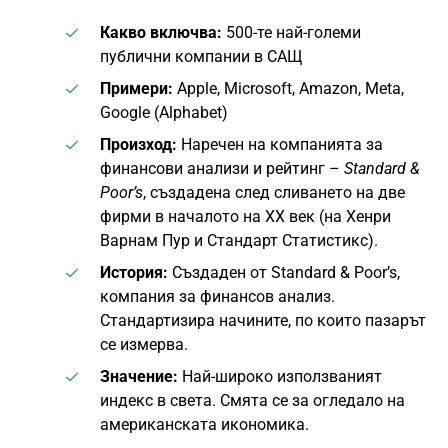
Какво включва:
500-те най-големи
публични компании в САЩ
Примери:
Apple, Microsoft, Amazon, Meta,
Google (Alphabet)
Произход:
Наречен на компанията за
финансови анализи и рейтинг –
Standard &
Poor’s
, създадена след сливането на две
фирми в началото на XX век (на Хенри
Варнам Пур и Стандарт Статистикс).
История:
Създаден от Standard & Poor’s,
компания за финансов анализ.
Стандартизира начините, по които пазарът
се измерва.
Значение:
Най-широко използваният
индекс в света. Смята се за огледало на
американската икономика.