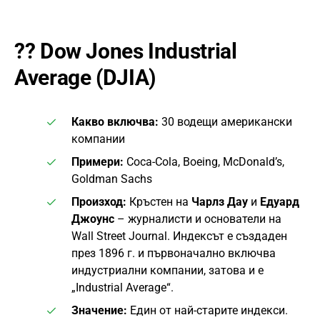
??
Dow Jones Industrial
Average (DJIA)
Какво включва:
30 водещи американски
компании
Примери:
Coca-Cola, Boeing, McDonald’s,
Goldman Sachs
Произход:
Кръстен на
Чарлз Дау
и
Едуард
Джоунс
– журналисти и основатели на
Wall Street Journal. Индексът е създаден
през 1896 г. и първоначално включва
индустриални компании, затова и е
„Industrial Average“.
Значение:
Един от най-старите индекси.