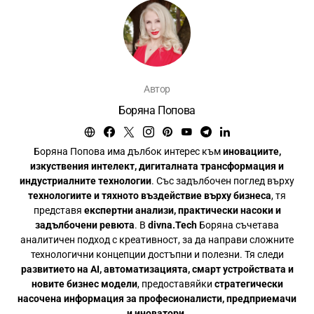
Автор
Боряна Попова
Боряна Попова има дълбок интерес към
иновациите,
изкуствения интелект, дигиталната трансформация и
индустриалните технологии
. Със задълбочен поглед върху
технологиите и тяхното въздействие върху бизнеса
, тя
представя
експертни анализи, практически насоки и
задълбочени ревюта
. В
divna.Tech
Боряна съчетава
аналитичен подход с креативност, за да направи сложните
технологични концепции достъпни и полезни. Тя следи
развитието на AI, автоматизацията, смарт устройствата и
новите бизнес модели
, предоставяйки
стратегически
насочена информация за професионалисти, предприемачи
и иноватори
.