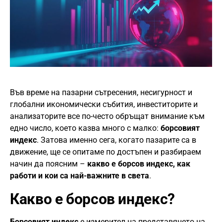
Във време на пазарни сътресения, несигурност и
глобални икономически събития, инвеститорите и
анализаторите все по-често обръщат внимание към
едно число, което казва много с малко:
борсовият
индекс
. Затова именно сега, когато пазарите са в
движение, ще се опитаме по достъпен и разбираем
начин да поясним –
какво е борсов индекс, как
работи и кои са най-важните в света
.
Какво е борсов индекс?
Борсовият индекс
е измерител на представянето на