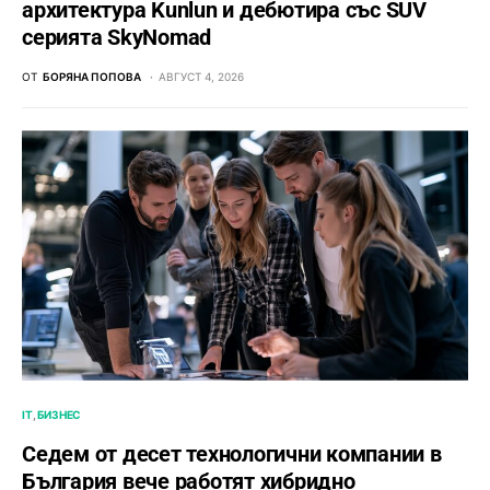
архитектура Kunlun и дебютира със SUV
серията SkyNomad
ОТ
БОРЯНА ПОПОВА
АВГУСТ 4, 2026
IT
БИЗНЕС
Седем от десет технологични компании в
България вече работят хибридно