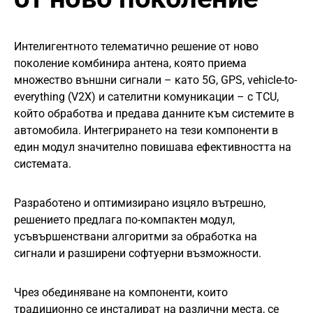
Интелигентното телематично решение от ново
поколение комбинира антена, която приема
множество външни сигнали – като 5G, GPS, vehicle-to-
everything (V2X) и сателитни комуникации – с TCU,
който обработва и предава данните към системите в
автомобила. Интегрирането на тези компоненти в
един модул значително повишава ефективността на
системата.
Разработено и оптимизирано изцяло вътрешно,
решението предлага по-компактен модул,
усъвършенствани алгоритми за обработка на
сигнали и разширени софтуерни възможности.
Чрез обединяване на компоненти, които
традиционно се инсталират на различни места, се