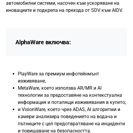
автомобилни системи, насочен към ускоряване на
иновациите и подкрепа на прехода от SDV към AIDV.
AlphaWare включва:
PlayWare за премиум инфотейнмънт
изживяване;
MetaWare, което използва AR/MR и AI
технологии за предоставяне на контекстуална
информация и потапящи изживявания в купето;
и VisionWare, което чрез ADAS, AI алгоритми и
камери анализира поведението на водача и
пътниците с цел предотвратяване на инциденти
и повишаване на безопасността.