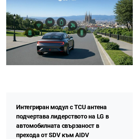
Интегриран модул с TCU антена
подчертава лидерството на LG в
автомобилната свързаност в
прехода от SDV към AIDV