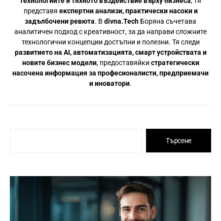
технологиите и тяхното въздействие върху бизнеса
, тя
представя
експертни анализи, практически насоки и
задълбочени ревюта
. В
divna.Tech
Боряна съчетава
аналитичен подход с креативност, за да направи сложните
технологични концепции достъпни и полезни. Тя следи
развитието на AI, автоматизацията, смарт устройствата и
новите бизнес модели
, предоставяйки
стратегически
насочена информация за професионалисти, предприемачи
и иноватори
.
Търсене