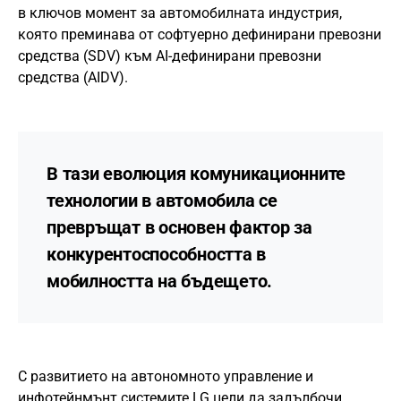
в ключов момент за автомобилната индустрия,
която преминава от софтуерно дефинирани превозни
средства (SDV) към AI-дефинирани превозни
средства (AIDV).
В тази еволюция комуникационните
технологии в автомобила се
превръщат в основен фактор за
конкурентоспособността в
мобилността на бъдещето.
С развитието на автономното управление и
инфотейнмънт системите LG цели да задълбочи