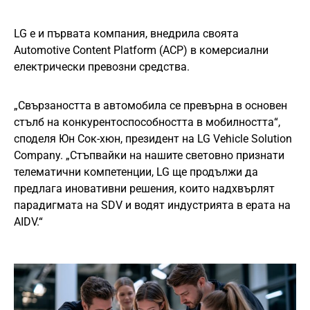
LG е и първата компания, внедрила своята
Automotive Content Platform (ACP) в комерсиални
електрически превозни средства.
„Свързаността в автомобила се превърна в основен
стълб на конкурентоспособността в мобилността“,
споделя Юн Сок-хюн, президент на LG Vehicle Solution
Company. „Стъпвайки на нашите световно признати
телематични компетенции, LG ще продължи да
предлага иновативни решения, които надхвърлят
парадигмата на SDV и водят индустрията в ерата на
AIDV.“