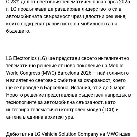
С 23% дял от световния телематичен пазар през 2025
г. LG продължава да разширява лидерството си в
автомобилната свързаност чрез цялостни решения,
които подкрепят развитието на мобилността на
бъдещето.
LG Electronics (LG) ще представи своето интелигентно
телематично решение от ново поколение на Mobile
World Congress (MWC) Barcelona 2026 – най-голямото
и влиятелно световно събитие за свързаност, което
ще се проведе в Барселона, Испания, от 2 до 5 март.
Новото решение представлява съществен напредък в
технологиите за автомобилна свързаност, като
интегрира телематичен контролен модул (TCU) и
антена в единна архитектура.
Дебютът на LG Vehicle Solution Company на MWC идва