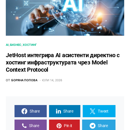
AI
БИЗНЕС
ХОСТИНГ
JetHost интегрира AI асистенти директно с
хостинг инфраструктурата чрез Model
Context Protocol
ОТ
БОРЯНА ПОПОВА
ЮЛИ 14, 2026
Share
Share
Tweet
Share
Pin it
Share