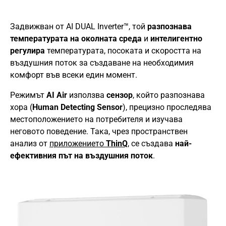
Задвижван от AI DUAL Inverter™, той
разпознава
температурата на околната среда
и
интелигентно
регулира
температурата, посоката и скоростта на
въздушния поток за създаване на необходимия
комфорт във всеки един момент.
Режимът
AI Air
използва
сензор
, който разпознава
хора (
Human Detecting Sensor
), прецизно проследява
местоположението на потребителя и изучава
неговото поведение. Така, чрез пространствен
анализ от
приложението
ThinQ
, се създава
най-
ефективния път на въздушния поток
.