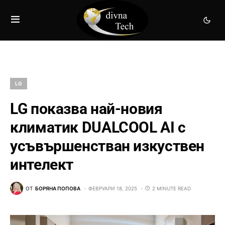
LG
LG показва най-новия
климатик DUALCOOL AI с
усъвършенстван изкуствен
интелект
ОТ
БОРЯНА ПОПОВА
ФЕВРУАРИ 18, 2025
2 MINUTE READ