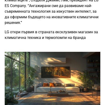
климатиците”, споделя Джеймс Лий, президент на LG
ES Company. “Ангажирани сме да развиваме най-
съвременната технология за изкуствен интелект, за
да оформим бъдещето на иновативните климатични
решения.”
LG откри първия в страната ексклузивен магазин за
климатична техника и термопомпи на бранда