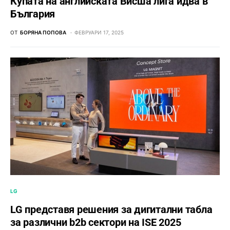
Купата на aнглийската Висша лига идва в
България
ОТ
БОРЯНА ПОПОВА
ФЕВРУАРИ 17, 2025
LG
LG представя решения за дигитални табла
за различни b2b сектори на ISE 2025