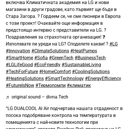
включва Климатичната академия на LG и нови
магазини в други градове, като първият ще бъде в
Стара Загора. ? Гордеем се, че сме пионери в Европа
с този проект! Очаквайте още информация в
предстоящо интервю с представители на LG. ?
Поздравления за страхотната организация! ❓
Използвате ли уреди на LG? Споделете какви! ?
#LG
#Innovation
#ClimateSolutions
#HeatPumps
#SmartHome
#Sofia
#GreenTech
#BusinessTech
#LGLifeGood
#EcoFriendly
#SustainableLiving
#TechForFuture
#HomeComfort
#CoolingSolutions
#HeatingSolutions
#SmartTechnology
#EnergyEfficiency
#FutureIsNow
#Термопомпи
#климатик
♬ original sound – divna.Tech
“LG DUALCOOL AI Air подчертава нашата отдаденост в
посока подобряване контрола на температурата в
помещенията с най-новите технологии при