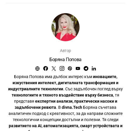
Автор
Боряна Попова
Боряна Попова има дълбок интерес към
иновациите,
изкуствения интелект, дигиталната трансформация и
индустриалните технологии
. Със задълбочен поглед върху
технологиите и тяхното въздействие върху бизнеса
, тя
представя
експертни анализи, практически насоки и
задълбочени ревюта
. В
divna.Tech
Боряна съчетава
аналитичен подход с креативност, за да направи сложните
технологични концепции достъпни и полезни. Тя следи
развитието на AI, автоматизацията, смарт устройствата и