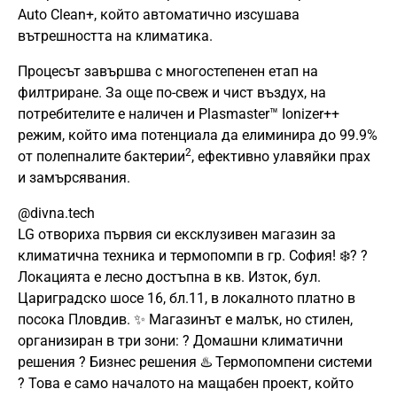
Auto Clean+, който автоматично изсушава
вътрешността на климатика.
Процесът завършва с многостепенен етап на
филтриране. За още по-свеж и чист въздух, на
потребителите е наличен и Plasmaster™ Ionizer++
режим, който има потенциала да елиминира до 99.9%
2
от полепналите бактерии
, ефективно улавяйки прах
и замърсявания.
@divna.tech
LG отвориха първия си ексклузивен магазин за
климатична техника и термопомпи в гр. София! ❄️? ?
Локацията е лесно достъпна в кв. Изток, бул.
Цариградско шосе 16, бл.11, в локалното платно в
посока Пловдив. ✨ Магазинът е малък, но стилен,
организиран в три зони: ? Домашни климатични
решения ? Бизнес решения ♨️ Термопомпени системи
? Това е само началото на мащабен проект, който