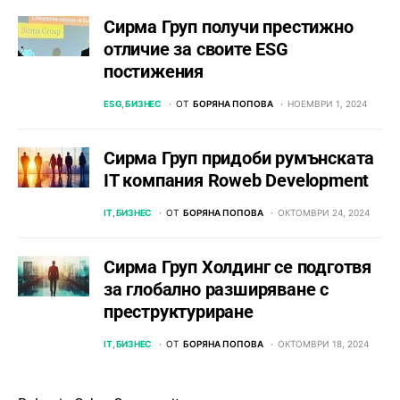
Сирма Груп получи престижно
отличие за своите ESG
постижения
ESG
БИЗНЕС
ОТ
БОРЯНА ПОПОВА
НОЕМВРИ 1, 2024
Сирма Груп придоби румънската
IT компания Roweb Development
IT
БИЗНЕС
ОТ
БОРЯНА ПОПОВА
ОКТОМВРИ 24, 2024
Сирма Груп Холдинг се подготвя
за глобално разширяване с
преструктуриране
IT
БИЗНЕС
ОТ
БОРЯНА ПОПОВА
ОКТОМВРИ 18, 2024