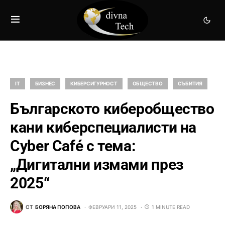
IT
БИЗНЕС
КИБЕРСИГУРНОСТ
ОБЩЕСТВО
СЪБИТИЯ
Българското киберобщество
кани киберспециалисти на
Cyber Café с тема:
„Дигитални измами през
2025“
ОТ
БОРЯНА ПОПОВА
ФЕВРУАРИ 11, 2025
1 MINUTE READ