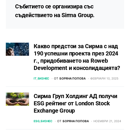
Събитието се организира със
съдействието на
Sirma Group
.
Какво предстои за Сирма с над
190 успешни проекта през 2024
г., придобиването на Roweb
Development и консолидацията?
IT
БИЗНЕС
ОТ
БОРЯНА ПОПОВА
ФЕВРУАРИ 10, 2025
Сирма Груп Холдинг АД получи
ESG рейтинг от London Stock
Exchange Group
ESG
БИЗНЕС
ОТ
БОРЯНА ПОПОВА
НОЕМВРИ 21, 2024