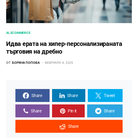
AI
ECOMMERCE
Идва ерата на хипер-персонализираната
търговия на дребно
ОТ
БОРЯНА ПОПОВА
ФЕВРУАРИ 4, 2025
Share
Share
Tweet
Share
Pin it
Share
Share