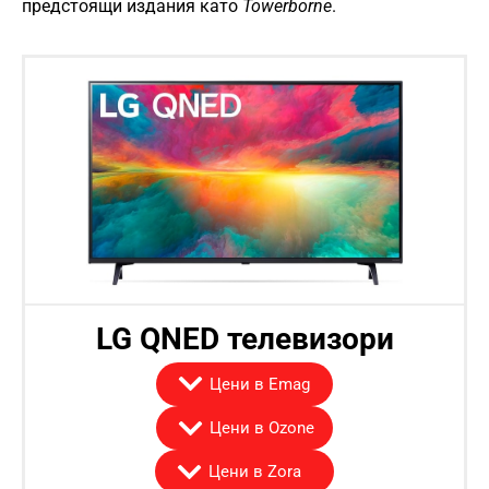
предстоящи издания като
Towerborne
.
LG QNED телевизори
Цени в Emag
Цени в Ozone
Цени в Zora