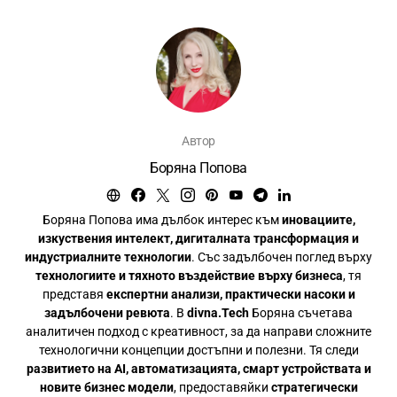
Автор
Боряна Попова
Боряна Попова има дълбок интерес към
иновациите,
изкуствения интелект, дигиталната трансформация и
индустриалните технологии
. Със задълбочен поглед върху
технологиите и тяхното въздействие върху бизнеса
, тя
представя
експертни анализи, практически насоки и
задълбочени ревюта
. В
divna.Tech
Боряна съчетава
аналитичен подход с креативност, за да направи сложните
технологични концепции достъпни и полезни. Тя следи
развитието на AI, автоматизацията, смарт устройствата и
новите бизнес модели
, предоставяйки
стратегически