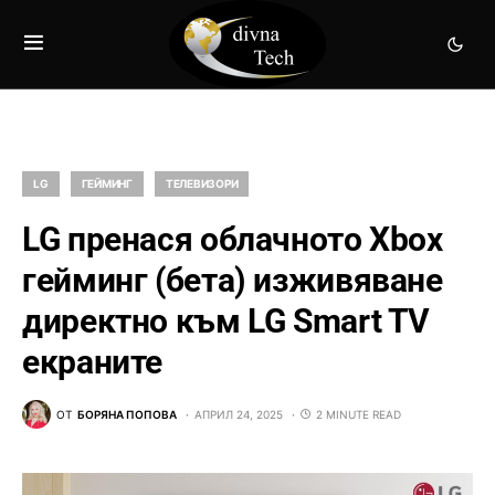
LG
ГЕЙМИНГ
ТЕЛЕВИЗОРИ
LG пренася облачното Xbox
гейминг (бета) изживяване
директно към LG Smart TV
екраните
ОТ
БОРЯНА ПОПОВА
АПРИЛ 24, 2025
2 MINUTE READ