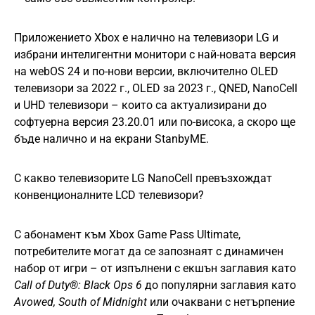
Приложението Xbox е налично на телевизори LG и
избрани интелигентни монитори с най-новата версия
на webOS 24 и по-нови версии, включително OLED
телевизори за 2022 г., OLED за 2023 г., QNED, NanoCell
и UHD телевизори – които са актуализирани до
софтуерна версия 23.20.01 или по-висока, а скоро ще
бъде налично и на екрани StanbyME.
С какво телевизорите LG NanoCell превъзхождат
конвенционалните LCD телевизори?
С абонамент към Xbox Game Pass Ultimate,
потребителите могат да се запознаят с динамичен
набор от игри – от изпълнени с екшън заглавия като
Call of Duty®: Black Ops 6
до популярни заглавия като
Avowed, South of Midnight
или очаквани с нетърпение