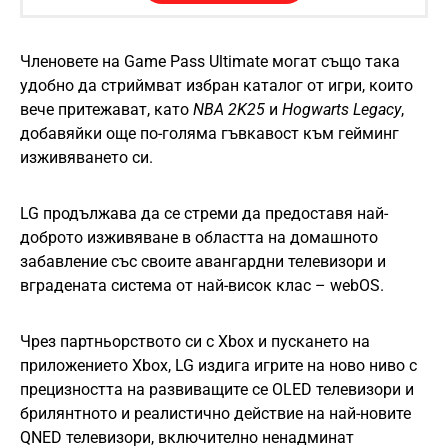
Членовете на Game Pass Ultimate могат също така
удобно да стриймват избран каталог от игри, които
вече притежават, като
NBA 2K25
и
Hogwarts Legacy
,
добавяйки още по-голяма гъвкавост към гейминг
изживяването си.
LG продължава да се стреми да предоставя най-
доброто изживяване в областта на домашното
забавление със своите авангардни телевизори и
вградената система от най-висок клас – webOS.
Чрез партньорството си с Xbox и пускането на
приложението Xbox, LG издига игрите на ново ниво с
прецизността на развиващите се OLED телевизори и
брилянтното и реалистично действие на най-новите
QNED телевизори, включително ненадминат