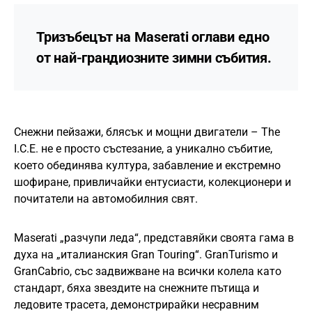
Тризъбецът на Maserati оглави едно
от най-грандиозните зимни събития.
Снежни пейзажи, блясък и мощни двигатели – The
I.C.E. не е просто състезание, а уникално събитие,
което обединява култура, забавление и екстремно
шофиране, привличайки ентусиасти, колекционери и
почитатели на автомобилния свят.
Maserati „разчупи леда“, представяйки своята гама в
духа на „италианския Gran Touring“. GranTurismo и
GranCabrio, със задвижване на всички колела като
стандарт, бяха звездите на снежните пътища и
ледовите трасета, демонстрирайки несравним