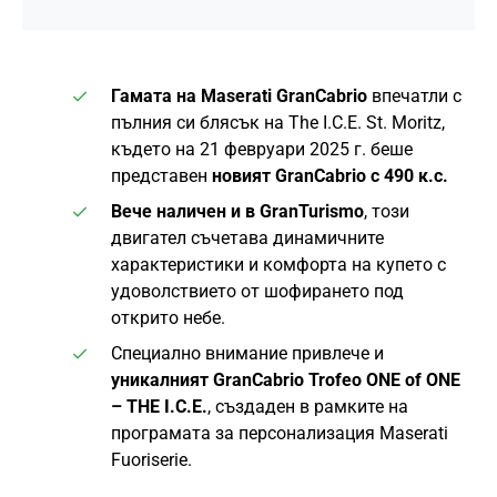
Гамата на Maserati GranCabrio
впечатли с
пълния си блясък на The I.C.E. St. Moritz,
където на 21 февруари 2025 г. беше
представен
новият GranCabrio с 490 к.с.
Вече наличен и в GranTurismo
, този
двигател съчетава динамичните
характеристики и комфорта на купето с
удоволствието от шофирането под
открито небе.
Специално внимание привлече и
уникалният GranCabrio Trofeo ONE of ONE
– THE I.C.E.
, създаден в рамките на
програмата за персонализация Maserati
Fuoriserie.