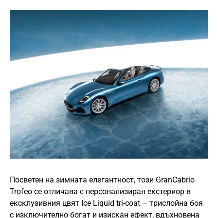
Посветен на зимната елегантност, този GranCabrio
Trofeo се отличава с персонализиран екстериор в
ексклузивния цвят Ice Liquid tri-coat – трислойна боя
с изключително богат и изискан ефект, вдъхновена