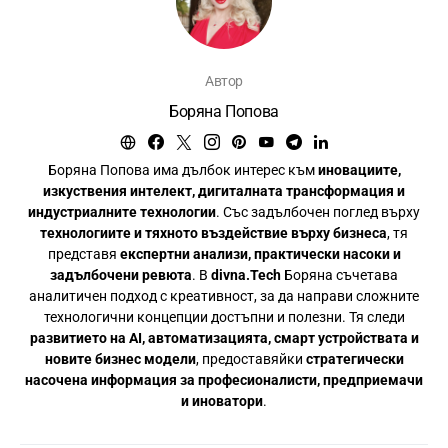
Автор
Боряна Попова
Боряна Попова има дълбок интерес към
иновациите,
изкуствения интелект, дигиталната трансформация и
индустриалните технологии
. Със задълбочен поглед върху
технологиите и тяхното въздействие върху бизнеса
, тя
представя
експертни анализи, практически насоки и
задълбочени ревюта
. В
divna.Tech
Боряна съчетава
аналитичен подход с креативност, за да направи сложните
технологични концепции достъпни и полезни. Тя следи
развитието на AI, автоматизацията, смарт устройствата и
новите бизнес модели
, предоставяйки
стратегически
насочена информация за професионалисти, предприемачи
и иноватори
.