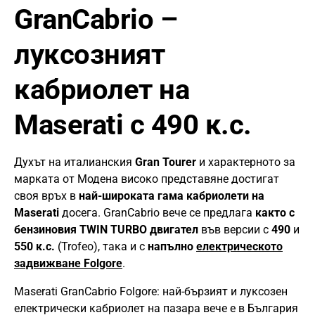
GranCabrio –
луксозният
кабриолет на
Maserati с 490 к.с.
Духът на италианския
Gran Tourer
и характерното за
марката от Модена високо представяне достигат
своя връх в
най-широката гама кабриолети на
Maserati
досега. GranCabrio вече се предлага
както с
бензиновия TWIN TURBO двигател
във версии с
490
и
550 к.с.
(Trofeo), така и с
напълно
електрическото
задвижване Folgore
.
Maserati GranCabrio Folgore: най-бързият и луксозен
електрически кабриолет на пазара вече е в България