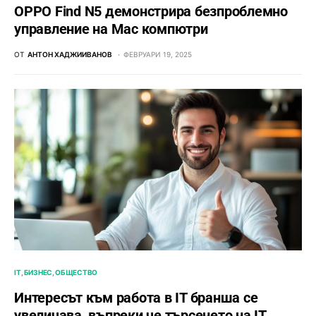
OPPO Find N5 демонстрира безпроблемно
управление на Mac компютри
ОТ
АНТОН ХАДЖИИВАНОВ
ФЕВРУАРИ 19, 2025
IT
БИЗНЕС
ОБЩЕСТВО
Интересът към работа в IT бранша се
увеличава, въпреки че търсенето на IT