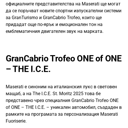
официалните представителства на Maserati ще могат
да се поръчват новите спортни изпускателни системи
за GranTurismo и GranCabrio Trofeo, които ще
придадат още по-ярък и емоционален тон на
емблематичния двигателен звук на марката.
GranCabrio Trofeo ONE of ONE
– THE I.C.E.
Maserati е синоним на италианския лукс в световен
мащаб, а на The I.C.E. St. Moritz 2025 това бе
представено чрез специалния GranCabrio Trofeo ONE
of ONE – THE I.C.E. – уникален автомобил, създаден в
рамките на програмата за персонализация Maserati
Fuoriserie.