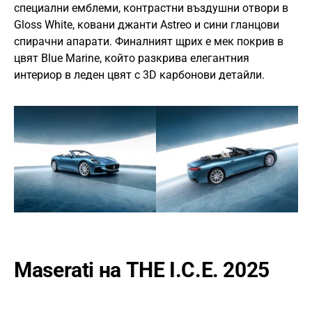
специални емблеми, контрастни въздушни отвори в
Gloss White, ковани джанти Astreo и сини гланцови
спирачни апарати. Финалният щрих е мек покрив в
цвят Blue Marine, който разкрива елегантния
интериор в леден цвят с 3D карбонови детайли.
Maserati на THE I.C.E. 2025