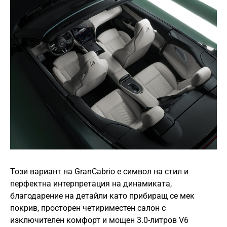
Този вариант на GranCabrio е символ на стил и
перфектна интерпретация на динамиката,
благодарение на детайли като прибиращ се мек
покрив, просторен четириместен салон с
изключителен комфорт и мощен 3.0-литров V6