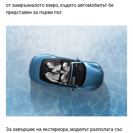
от замръзналото езеро, където автомобилът бе
представен за първи път.
За завършек на екстериора, моделът разполага със