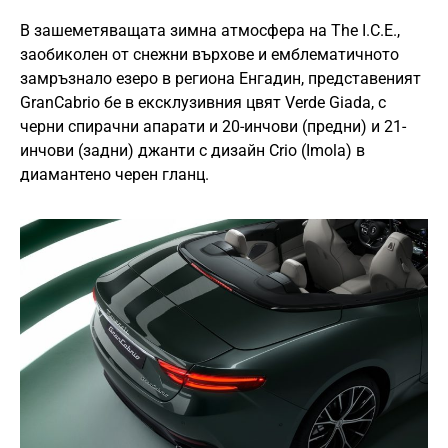
В зашеметяващата зимна атмосфера на The I.C.E.,
заобиколен от снежни върхове и емблематичното
замръзнало езеро в региона Енгадин, представеният
GranCabrio бе в ексклузивния цвят Verde Giada, с
черни спирачни апарати и 20-инчови (предни) и 21-
инчови (задни) джанти с дизайн Crio (Imola) в
диамантено черен гланц.