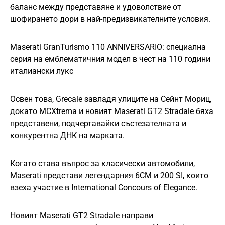
баланс между представяне и удоволствие от
шофирането дори в най-предизвикателните условия.
Maserati GranTurismo 110 ANNIVERSARIO: специална
серия на емблематичния модел в чест на 110 години
италиански лукс
Освен това, Grecale завладя улиците на Сейнт Мориц,
докато MCXtrema и новият Maserati GT2 Stradale бяха
представени, подчертавайки състезателната и
конкурентна ДНК на марката.
Когато става въпрос за класически автомобили,
Maserati представи легендарния 6CM и 200 SI, които
взеха участие в International Concours of Elegance.
Новият Maserati GT2 Stradale направи