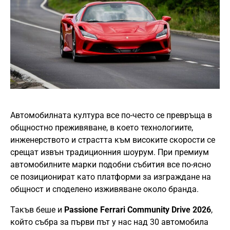
Автомобилната култура все по-често се превръща в
общностно преживяване, в което технологиите,
инженерството и страстта към високите скорости се
срещат извън традиционния шоурум. При премиум
автомобилните марки подобни събития все по-ясно
се позиционират като платформи за изграждане на
общност и споделено изживяване около бранда.
Такъв беше и
Passione Ferrari Community Drive 2026
,
който събра за първи път у нас над 30 автомобила