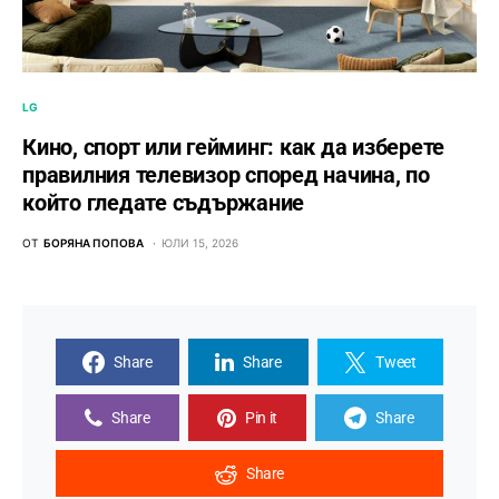
LG
Кино, спорт или гейминг: как да изберете
правилния телевизор според начина, по
който гледате съдържание
ОТ
БОРЯНА ПОПОВА
ЮЛИ 15, 2026
Share
Share
Tweet
Share
Pin it
Share
Share