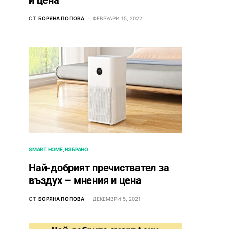
и цена
ОТ
БОРЯНА ПОПОВА
ФЕВРУАРИ 15, 2022
SMART HOME
ИЗБРАНО
Най-добрият пречиствател за
въздух – мнения и цена
ОТ
БОРЯНА ПОПОВА
ДЕКЕМВРИ 5, 2021