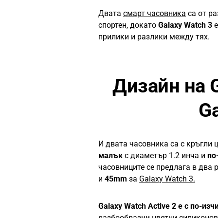
Двата
смарт часовника
са от р
спортен, докато
Galaxy Watch 3
е
прилики и разлики между тях.
Дизайн на G
Ga
И двата часовника са с кръгли
малък
с диаметър 1.2 инча и
по
часовниците се предлага в два
и
45mm
за
Galaxy Watch 3.
Galaxy Watch Active 2 е с по-из
разбообразни цветни силиконов