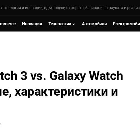
, технологии и иновации, вдъхновени от хората, базирани на науката и реализ
ommerce
Иновации
Технологии
Автомобили
Електромоби
ch 3 vs. Galaxy Watch
ие, характеристики и
D