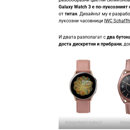
Galaxy Watch 3 e по-луксозният
от
титан
. Дизайнът му е разраб
луксозни часовници
IWC Schaff
И двата разполагат с
два бутон
доста дискретни и прибрани
, д
Galaxy Watch Active 2
Galax