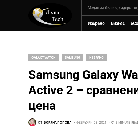
Mедия за бизнес, лидерство
Избрано
Бизнес
eC
GALAXY WATCH
SAMSUNG
ИЗБРАНО
Samsung Galaxy Wat
Active 2 – сравнен
цена
ОТ
БОРЯНА ПОПОВА
ФЕВРУАРИ 28, 2021
2 MINUTE REA