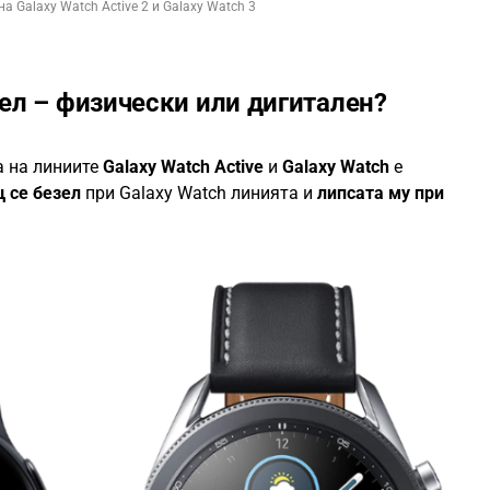
на Galaxy Watch Active 2 и Galaxy Watch 3
ел – физически или дигитален?
а на линиите
Galaxy Watch Active
и
Galaxy Watch
е
 се безел
при Galaxy Watch линията и
липсата му при