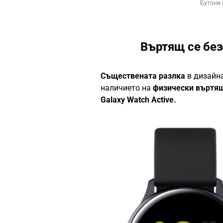
Бутони 
Въртящ се без
Съществената разлка
в дизайн
наличието на
физически въртящ
Galaxy Watch Active.