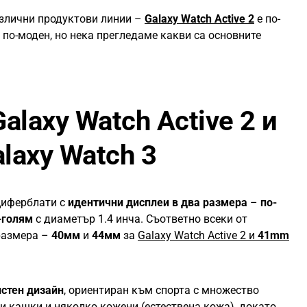
азлични продуктови линии –
Galaxy Watch Active 2
е по-
 по-моден, но нека прегледаме какви са основните
alaxy Watch Active 2 и
laxy Watch 3
 циферблати с
идентични дисплеи в два размера
–
по-
-голям
с диаметър 1.4 инча. Съответно всеки от
 размера –
40мм
и
44мм
за
Galaxy Watch Active 2 и
41mm
чистен дизайн
, ориентиран към спорта с множество
и кашки и няколко кожени (естествена кожа), докато