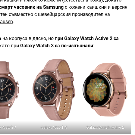
 смарт часовник на Samsung
с кожени каишкии и версия
отен съвместно с шевейцарския производител на
hausen
.
а
на корпуса в дясно, но п
ри Galaxy Watch Active 2 са
окато при
Galaxy Watch 3 са по-изпъкнали
:
y Watch 3
Galaxy Watch 3
Galaxy Watch Active 2