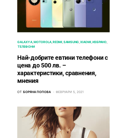
GALAXY A
MOTOROLA
REDMI
SAMSUNG
XIAOMI
ИЗБРАНО
ТЕЛЕФОНИ
Най-добрите евтини телефони с
ценa до 500 лв. –
характeристики, сравнения,
мнения
ОТ
БОРЯНА ПОПОВА
ФЕВРУАРИ 5, 2021