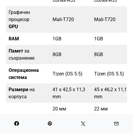
Cortex-A53
Cortex-A53
Графичен
процесор
Mali-T720
Mali-T720
GPU
RAM
1GB
1GB
Памет
за
8GB
8GB
съхранение
Операционна
Tizen (OS 5.5)
Tizen (OS 5.5)
система
Размери
на
41 x 42,5 x 11,3
45 x 46,2 x 11,1
корпуса
mm
mm
20 мм
22 мм
(съвместим с
(съвместим с
Размери на
универсалните
универсалните
каишката
20 мм
22 мм