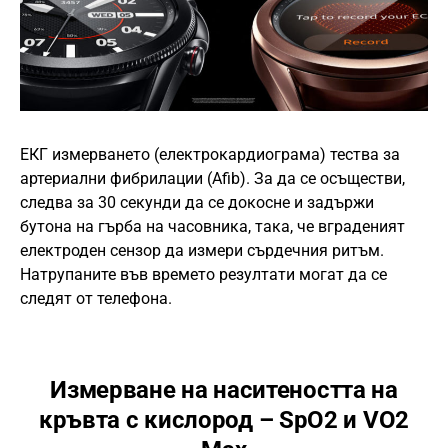
ЕКГ измерването (електрокардиограма) тества за
артериални фибрилации (Afib). За да се осъществи,
следва за 30 секунди да се докосне и задържи
бутона на гърба на часовника, така, че вграденият
електроден сензор да измери сърдечния ритъм.
Натрупаните във времето резултати могат да се
следят от телефона.
Измерване на наситеността на
кръвта с кислород – SpO2 и VO2