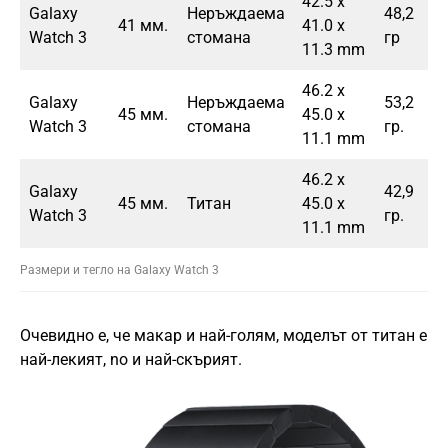
42.5 x
Galaxy
Неръждаема
48,2
41 мм.
41.0 x
Watch 3
стомана
гр
11.3 mm
46.2 x
Galaxy
Неръждаема
53,2
45 мм.
45.0 x
Watch 3
стомана
гр.
11.1 mm
46.2 x
Galaxy
42,9
45 мм.
Титан
45.0 x
Watch 3
гр.
11.1 mm
Размери и тегло на Galaxy Watch 3
Очевидно е, че макар и най-голям, моделът от титан е
най-лекият, no и най-скъpият.