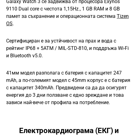
Galaxy Watch 3 се задвижва от процесора Exynos
9110 Dual core с честота 1,15Hz., 1 GB RAM и 8 GB
памет за съхранение и операционната система
Tizen
OS
.
Сертифициран е за устйчивост на прах и вода с
рейтинг IP68 + 5ATM / MIL-STD-810, и поддръжа Wi-Fi
и Bluetooth v5.0.
41мм модел разполага с батерия с капацитет 247
mAh, а по-големият модел с 45mm корпус е с батерия
с капацитет 340mAh. Предвидени са да да осигурят
енергия до 3 дни ползване с едно зреждане и това
зависи най-вече от профила на потребление.
Електрокардиограма (ЕКГ) и