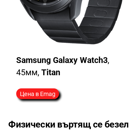
Samsung Galaxy Watch3
,
45мм,
Titan
Цена в Emag
Физически въртящ се безел