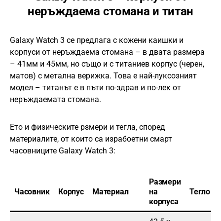
неръждаема стомана и титан
Galaxy Watch 3 се предлага с кожени каишки и
корпуси от неръждаема стомана – в двата размера
– 41мм и 45мм, но също и с титаниев корпус (черен,
матов) с метална верижка. Това е най-луксозният
модел – титанът е в пъти по-здрав и по-лек от
неръждаемата стомана.
Ето и физическите рзмери и тегла, според
материалите, от които са израбоетни смарт
часовниците Galaxy Watch 3:
Размери
Часовник
Корпус
Материал
на
Тегло
корпуса