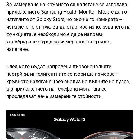
За измерване на кръвното си налягане се използва
приложението Samsung Health Monitor. Можте да го
изтеглите от Galaxy Store, но ако не го намирате –
изтеглете го от
тук
. За да стартира използзването на
функцията, е необходимо е да се направи
калибриране с уред за измерване на кръвно
налягане.
След като бъдат направени първоначалните
настрйки, интелигентните сензори ще измерват
кръвното налягане чрез анализ на вълните на пулса,
а в приложението на телефона могат да се
проследяват вече измерените стойности.