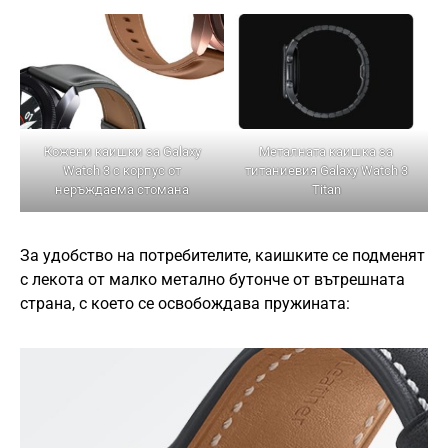
Кожени каишки за Galaxy
Металната каишка за
Watch 3 с корпус от
титаниевия Galaxy Watch 3
неръждаема стомана
Titan
За удобство на потребителите, каишките се подменят
с лекота от малко метално бутонче от вътрешната
страна, с което се освобождава пружината: