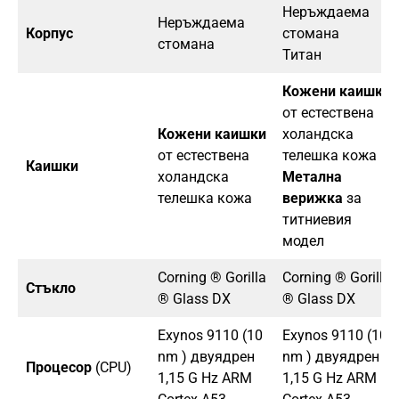
Неръждаема
Неръждаема
Корпус
стомана
стомана
Титан
Кожени каишки
от естествена
Кожени каишки
холандска
от естествена
телешка кожа
Каишки
холандска
Метална
телешка кожа
верижка
за
титниевия
модел
Corning ® Gorilla
Corning ® Gorilla
Стъкло
® Glass DX
® Glass DX
Exynos 9110 (10
Exynos 9110 (10
nm ) двуядрен
nm ) двуядрен
Процесор
(CPU)
1,15 G Hz ARM
1,15 G Hz ARM