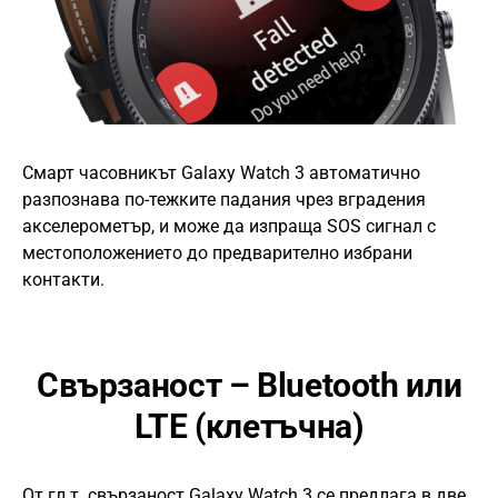
Смарт часовникът Galaxy Watch 3 автоматично
разпознава по-тежките падания чрез вградения
акселерометър, и може да изпраща SOS сигнал с
местоположението до предварително избрани
контакти.
Свързаност – Bluetooth или
LTE (клетъчна)
От гл.т. свързаност Galaxy Watch 3 се предлага в две