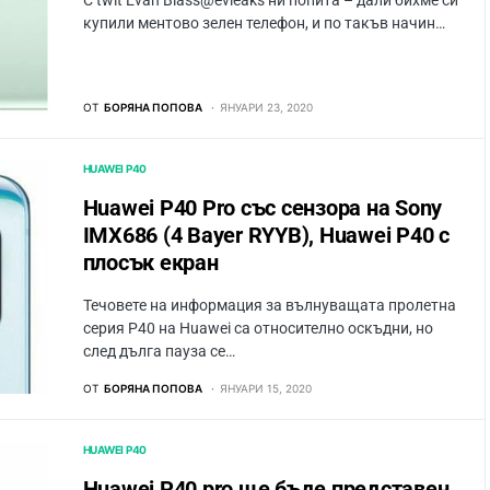
С twit Evan Blass@evleaks ни попита – дали бихме си
купили ментово зелен телефон, и по такъв начин…
ОТ
БОРЯНА ПОПОВА
ЯНУАРИ 23, 2020
HUAWEI P40
Huawei P40 Pro със сензора на Sony
IMX686 (4 Bayer RYYB), Huawei P40 с
плосък екран
Течовете на информация за вълнуващата пролетна
серия P40 на Huawei са относително оскъдни, но
след дълга пауза се…
ОТ
БОРЯНА ПОПОВА
ЯНУАРИ 15, 2020
HUAWEI P40
Huawei P40 pro ще бъде представен