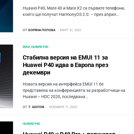
Huawei P40, Mate 40 и Mate X2 са първите телефони,
които ще получат HarmonyOS 2.0. – през април…
ОТ
БОРЯНА ПОПОВА
МАРТ 21, 2021
EMUI
HUAWEI P40
Стабилна версия на EMUI 11 за
Huawei P40 идва в Европа през
декември
Новата версия на интерфейса EMUI 11 бе
представена на конференцията за разработчици на
Huawei – HDC 2020, последвана…
ОТ
Т. ШОПОВ
НОЕМВРИ 11, 2020
HUAWEI P40