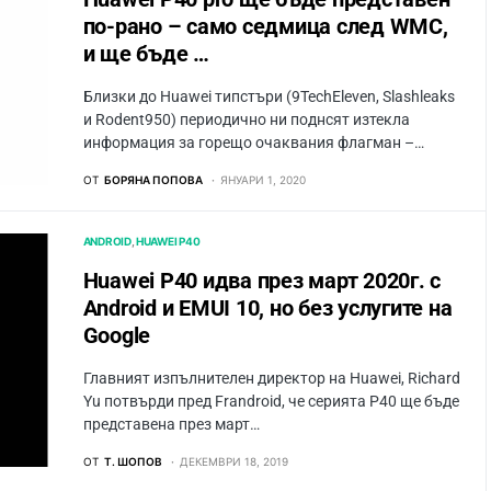
по-рано – само седмица след WMC,
и ще бъде …
Близки до Huawei типстъри (9TechEleven, Slashleaks
и Rodent950) периодично ни поднсят изтекла
информация за горещо очаквания флагман –…
ОТ
БОРЯНА ПОПОВА
ЯНУАРИ 1, 2020
ANDROID
HUAWEI P40
Huawei P40 идва през март 2020г. с
Android и EMUI 10, но без услугите на
Google
Главният изпълнителен директор на Huawei, Richard
Yu потвърди пред Frandroid, че серията P40 ще бъде
представена през март…
ОТ
Т. ШОПОВ
ДЕКЕМВРИ 18, 2019