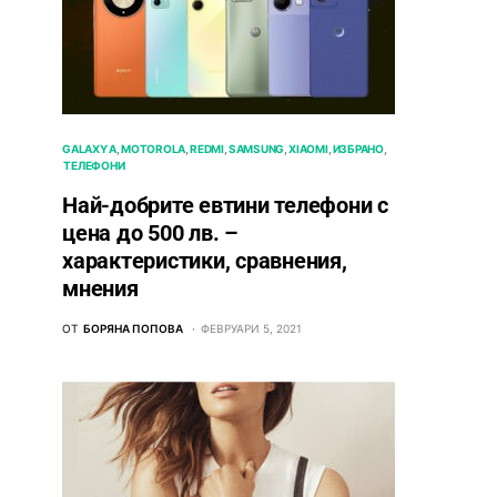
GALAXY A
MOTOROLA
REDMI
SAMSUNG
XIAOMI
ИЗБРАНО
ТЕЛЕФОНИ
Най-добрите евтини телефони с
ценa до 500 лв. –
характeристики, сравнения,
мнения
ОТ
БОРЯНА ПОПОВА
ФЕВРУАРИ 5, 2021