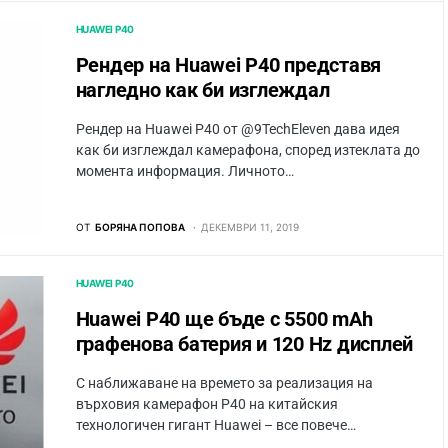
HUAWEI P40
Рендер на Huawei P40 представя
нагледно как би изглеждал
Рендер на Huawei P40 от @9TechEleven дава идея
как би изглеждал камерафона, според изтеклата до
момента информация. Личното…
ОТ
БОРЯНА ПОПОВА
ДЕКЕМВРИ 11, 2019
HUAWEI P40
Huawei P40 ще бъде с 5500 mAh
графенова батерия и 120 Hz дисплей
С наближаване на времето за реализация на
върховия камерафон P40 на китайския
технологичен гигант Huawei – все повече…