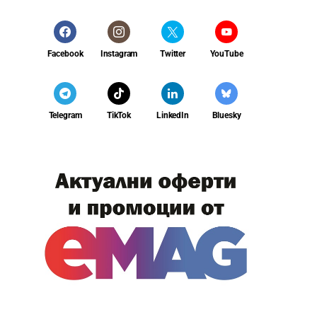
Facebook
Instagram
Twitter
YouTube
Telegram
TikTok
LinkedIn
Bluesky