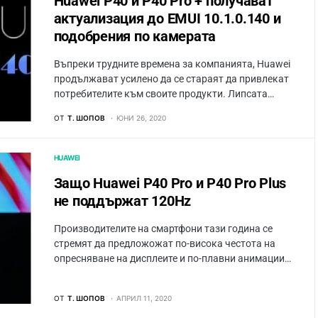
Huawei P40 и P40 Pro + получават
актуализация до EMUI 10.1.0.140 и
подобрения по камерата
Въпреки трудните времена за компанията, Huawei
продължават усилено да се стараят да привлекат
потребителите към своите продукти. Липсата…
ОТ
Т. ШОПОВ
ЮНИ 26, 2020
HUAWEI
Защо Huawei P40 Pro и P40 Pro Plus
не поддържат 120Hz
Производителите на смартфони тази година се
стремят да предложожат по-висока честота на
опресняване на дисплеите и по-плавни анимации…
ОТ
Т. ШОПОВ
АПРИЛ 11, 2020