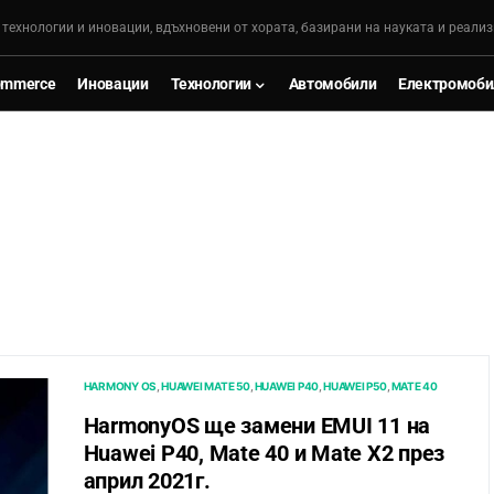
, технологии и иновации, вдъхновени от хората, базирани на науката и реализ
ommerce
Иновации
Технологии
Автомобили
Електромоби
HARMONY OS
HUAWEI MATE 50
HUAWEI P40
HUAWEI P50
MATE 40
HarmonyOS ще замени EMUI 11 на
Huawei P40, Mate 40 и Mate X2 през
април 2021г.