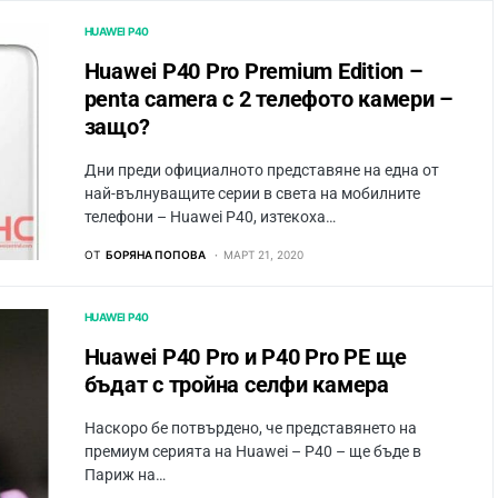
HUAWEI P40
Huawei P40 Pro Premium Edition –
penta camera с 2 телефото камери –
защо?
Дни преди официалното представяне на една от
най-вълнуващите серии в света на мобилните
телефони – Huawei P40, изтекоха…
ОТ
БОРЯНА ПОПОВА
МАРТ 21, 2020
HUAWEI P40
Huawei P40 Pro и P40 Pro PE ще
бъдат с тройна селфи камера
Наскоро бе потвърдено, че представянето на
премиум серията на Huawei – P40 – ще бъде в
Париж на…