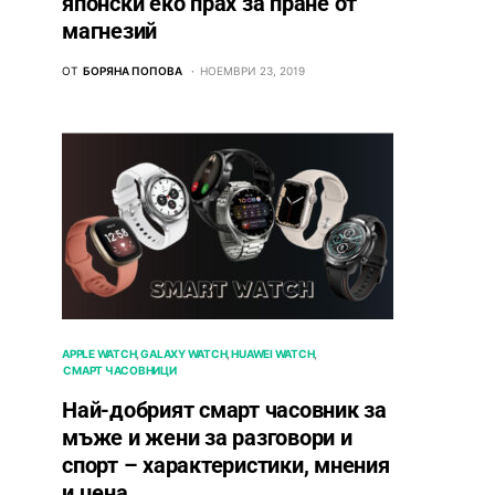
японски еко прах за пране от
магнезий
ОТ
БОРЯНА ПОПОВА
НОЕМВРИ 23, 2019
APPLE WATCH
GALAXY WATCH
HUAWEI WATCH
СМАРТ ЧАСОВНИЦИ
Най-добрият смарт часовник за
мъже и жени за разговори и
спорт – характеристики, мнения
и цена