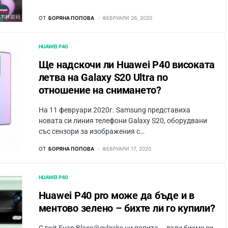
ОТ
БОРЯНА ПОПОВА
ФЕВРУАРИ 26, 2020
HUAWEI P40
Ще надскочи ли Huawei P40 високата
летва на Galaxy S20 Ultra по
отношение на снимането?
На 11 февруари 2020г. Samsung представиха
новата си линия телефони Galaxy S20, оборудвани
със сензори за изображения с…
ОТ
БОРЯНА ПОПОВА
ФЕВРУАРИ 17, 2020
HUAWEI P40
Huawei P40 pro може да бъде и в
ментово зелено – бихте ли го купили?