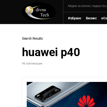
Mедия за бизнес, лидерство
Избрано
Бизнес
eC
Search Results
huawei p40
96 публикации