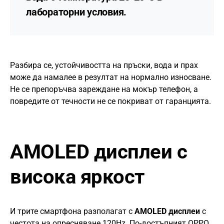
лабораторни условия.
Разбира се, устойчивостта на пръски, вода и прах
може да намалее в резултат на нормално износване.
Не се препоръчва зареждане на мокър телефон, а
повредите от течности не се покриват от гаранцията.
AMOLED дисплеи с
висока яркост
И трите смартфона разполагат с
AMOLED дисплеи
с
честота на опресняване 120Hz. По-достъпният OPPO