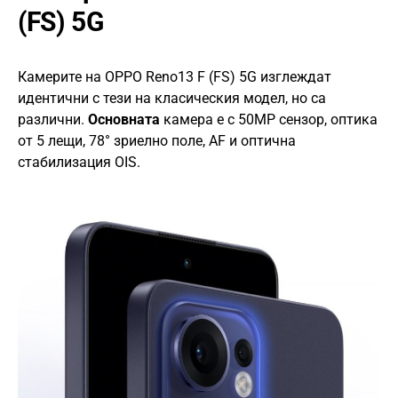
(FS) 5G
Камерите на OPPO Reno13 F (FS) 5G изглеждат
идентични с тези на класическия модел, но са
различни.
Основната
камера е с 50MP сензор, оптика
от 5 лещи, 78° зриелно поле, AF и оптична
стабилизация OIS.