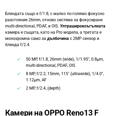
Блендата също е f/1.8, с малко по-голямо фокусно
разстояние 26mm, отново система за фокусиране
multi-directional, PDAF, и OIS.
Ултраширокоъгълната
камера е същата, като на Pro модела, а третата е
монохромна само за
дълбочина
с 2MP сензор и
бленда f/2.4.
50 MP, f/1.8, 26mm (wide), 1/1.95″, 0.8µm,
multi-directional, PDAF, OIS
8 MP, f/2.2, 15mm, 115˚ (ultrawide), 1/4.0″,
1.12µm, AF
2 MP, f/2.4, (depth)
Камери на OPPO Reno13 F