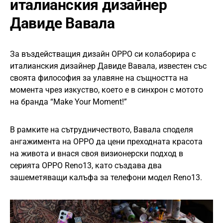
италианския дизайнер
Давиде Вавала
За въздействащия дизайн OPPO си колаборира с
италианския дизайнер Давиде Вавала, известен със
своята философия за улавяне на същността на
момента чрез изкуство, което е в синхрон с мотото
на бранда “Make Your Moment!”
В рамките на сътрудничеството, Вавала споделя
ангажимента на OPPO да цени преходната красота
на живота и внася своя визионерски подход в
серията OPPO Reno13, като създава два
зашеметяващи калъфа за телефони модел Reno13.