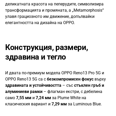
деликатната красота на пеперудите, символизира
трансформацията и промяната, а „Metamorphosis“
улавя грациозното им движение, допълвайки
елегантността на дизайна на OPPO.
Конструкция, размери,
здравина и тегло
И двата по-премиум модела OPPO Reno13 Pro 5G и
OPPO Reno13 5G са с
безкомпромисен фокус
върху
здравината и устойчивостта
– със
стъклен гръб и
алуминиеви рамки
– флагман екстри, с дебелина
само
7,55 мм
и
7,24 мм
за Plume White на
класическия вариант и
7,29 мм
за Luminous Blue.