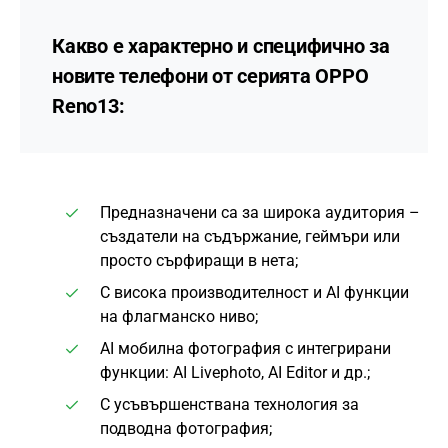
Какво е характерно и специфично за
новите телефони от серията OPPO
Reno13:
Предназначени са за широка аудитория –
създатели на съдържание, геймъри или
просто сърфиращи в нета;
С висока производителност и AI функции
на флагманско ниво;
AI мобилна фотография с интегрирани
функции: AI Livephoto, AI Editor и др.;
С усъвършенствана технология за
подводна фотография;