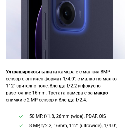
Ултраширокоъгълната
камера е с малкия 8MP
сензор с оптичен формат 1/4.0″, с малко по-малко
112˚ зрително поле, бленда f/2.2 и фокусно
разстояние 16mm. Третата камера е за
макро
снимки с 2 MP сензор и бленда f/2.4.
50 MP, f/1.8, 26mm (wide), PDAF, OIS
8 MP, f/2.2, 16mm, 112˚ (ultrawide), 1/4.0″,