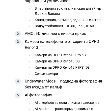
здравина и устойчивост
В партньорство с италианския дизайнер
Давиде Вавала
Конструкция, размери, здравина и тегло
Водоустойчивост – IP 66, IP 68, IP 69
AMOLED дисплеи с висока яркост
Камери на телефоните от серията OPPO
Reno13
Камери на OPPO Reno13 Pro 5G
Камери на OPPO Reno13 5G
Камери на OPPO Reno13 F (FS) 5G
Селфи камери
Underwater Mode – подводна фотография
без нужда от калъф
AI фотография
AI Livephoto за ясни снимки в движение
AI Motion – трансформира снимки в