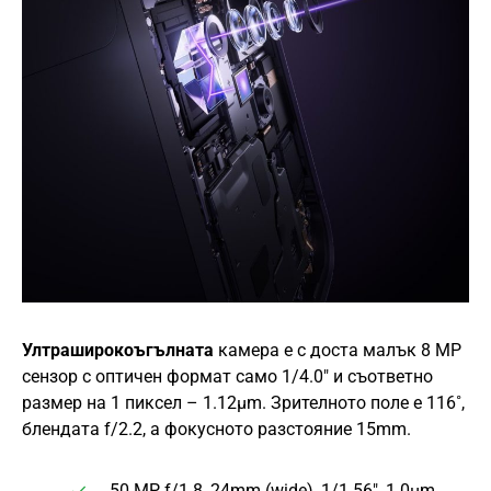
Ултраширокоъгълната
камера е с доста малък 8 MP
сензор с оптичен формат само 1/4.0″ и съответно
размер на 1 пиксел – 1.12µm. Зрителното поле е 116˚,
блендата f/2.2, а фокусното разстояние 15mm.
50 MP, f/1.8, 24mm (wide), 1/1.56″, 1.0µm,