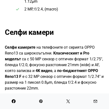
1.12µm
2 MP, f/2.4, (macro)
Селфи камери
Селфи камерите
на телефоните от серията OPPO
Reno13 са широкоъгълни.
Класическият и Pro
моделът
са с 50 MP сензор с оптичен формат 1/2.75″,
бленда f/2.0, фокусно разстояние 21mm (wide) и AF,
която записва и
4K видео
, а
по-бюджетният OPPO
Reno13 F
е с 32 MP сензор с оптичен формат 1/2.74″ и
размер на 1 пиксел 0.8µm, бленда f/2.4 и фокусно
разстояние 22mm.