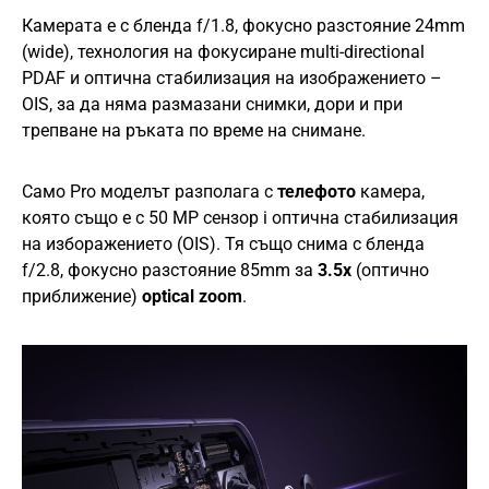
Камерата е с бленда f/1.8, фокусно разстояние 24mm
(wide), технология на фокусиране multi-directional
PDAF и оптична стабилизация на изображението –
OIS, за да няма размазани снимки, дори и при
трепване на ръката по време на снимане.
Само Pro моделът разполага с
телефото
камера,
която също е с 50 MP сензор i оптична стабилизация
на изборажението (OIS). Тя също снима с бленда
f/2.8, фокусно разстояние 85mm за
3.5x
(оптично
приближение)
optical zoom
.