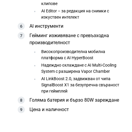
клипове
AI Editor – за редакция на снимки с
изкуствен интелект
AI инструменти
Гейминг изживяване с превъзходна
производителност
Високопроизводителна мобилна
платформа с AI HyperBoost
Надеждно охлаждане с AI Multi-Cooling
System с разширена Vapor Chamber
AI LinkBoost 2.0, задвижван от чипа
SignalBoost X1 за безупречна свъраност
при геймплей
Голяма батерия и бързо 80W зареждане
Цена и наличност