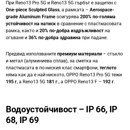
При Reno13 Pro 5G и Reno13 5G гърбът е защитен с
One-piece Sculpted Glass
, а рамката –
Aerospace-
grade Aluminum Frame
осигурява
200% по-голяма
устойчивост на натиск
в сравнение с пластмасовата
рамка, както и
20% по-добра издръжливост
на
огъване и
36% по-добра здравина
при падане.
Предвид използваните
премиум материали
– стъкло
и метал (алуминиева сплав), за сметка на
пластмасата в по-ниския клас смартфони,
теглото
няма как да е най-ниското, OPPO Reno13 Pro 5G тежи
195 г
, а Reno13 5G
181 г
., а OPPO Reno13 F –
192 г
.
Водоустойчивост – IP 66, IP
68, IP 69