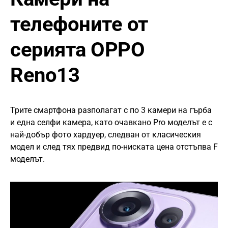
телефоните от
серията OPPO
Reno13
Трите смартфона разполагат с по 3 камери на гърба
и една селфи камера, като очавкано Pro моделът е с
най-добър фото хардуер, следван от класическия
модел и след тях предвид по-ниската цена отстъпва F
моделът.