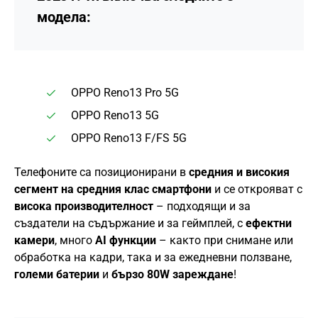
модела:
OPPO Reno13 Pro 5G
OPPO Reno13 5G
OPPO Reno13 F/FS 5G
Телефоните са позиционирани в
средния и високия
сегмент на средния клас смартфони
и се открояват с
висока производителност
– подходящи и за
създатели на съдържание и за геймплей, с
ефектни
камери
, много
AI функции
– както при снимане или
обработка на кадри, така и за ежедневни ползване,
големи батерии
и
бързо 80W зареждане
!