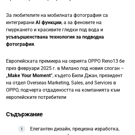
За любителите на мобилната фотография са
интегрирани
AI функции
, а за феновете на
гмуркането и красивите гледки под вода и
усъвършенствана технология за подводна
фотография
.
Европейската премиера на серията OPPO Reno13 бе
през февруари 2025 г. в Милано под новия слоган –
„
Make Your Moment
“, където Били Джан, президент
на отдел Overseas Marketing, Sales, and Services в
OPPO, подчерта отдадеността на компанията към
европейските потребители
Съдържание
Елегантен дизайн, прецизна изработка,