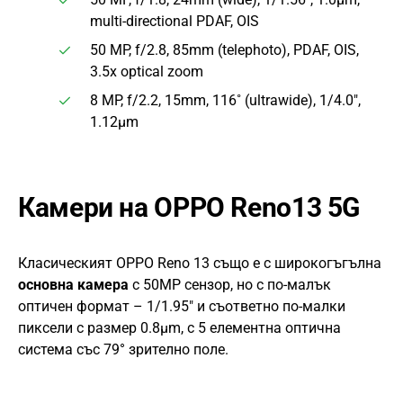
multi-directional PDAF, OIS
50 MP, f/2.8, 85mm (telephoto), PDAF, OIS,
3.5x optical zoom
8 MP, f/2.2, 15mm, 116˚ (ultrawide), 1/4.0″,
1.12µm
Камери на OPPO Reno13 5G
Класическият OPPO Reno 13 също е с широкогъгълна
основна камера
с 50MP сензор, но с по-малък
оптичен формат – 1/1.95″ и съответно по-малки
пиксели с размер 0.8µm, с 5 елементна оптична
система със 79° зрително поле.