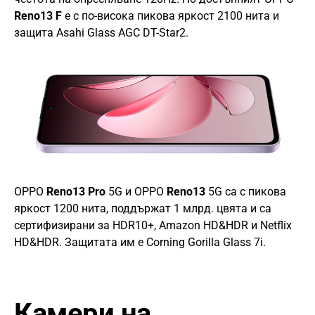
Reno13 F
е с по-висока пикова яркост 2100 нита и
защита Asahi Glass AGC DT-Star2.
OPPO
Reno13 Pro
5G и OPPO
Reno13
5G са с пикова
яркост 1200 нита, поддържат 1 млрд. цвята и са
сертифизирани за HDR10+, Amazon HD&HDR и Netflix
HD&HDR. Защитата им е Corning Gorilla Glass 7i.
Камери на