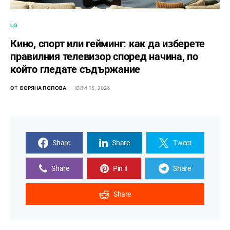
LG
Кино, спорт или гейминг: как да изберете
правилния телевизор според начина, по
който гледате съдържание
ОТ
БОРЯНА ПОПОВА
ЮЛИ 15, 2026
Share
Share
Tweet
Share
Pin it
Share
Share