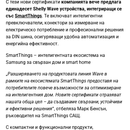
С тези нови сертификати
компанията вече предлага
единадесет Shelly Wave устройства, интегриращи се
със
SmartThings
. Те включват интелигентни
превключватели, конектори за измерване на
електрическо потребление и професионални решения
за DIN шина, осигуряващи удобна автоматизация и
енергийна ефективност.
SmartThings – интелигентната екосистема на
Samsung за свързан дом и smart home
„
Разширяването на продуктовата линия Wave в
рамките на екосистемата SmartThings предоставя на
потребителите повече възможности за оптимизиране
на интелигентния дом. Новите сертификати отразяват
нашата обща цел – да създаваме свързани, устойчиви
и ефективни решения
“, отбеляза Марк Бенсън,
ръководител на SmartThings САЩ.
С компактни и функционални продукти,