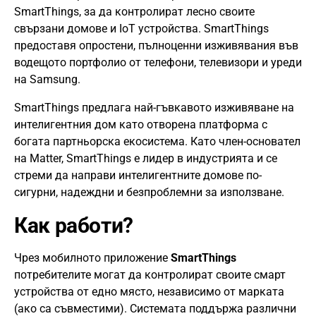
SmartThings, за да контролират лесно своите
свързани домове и IoT устройства. SmartThings
предоставя опростени, пълноценни изживявания във
водещото портфолио от телефони, телевизори и уреди
на Samsung.
SmartThings предлага най-гъвкавото изживяване на
интелигентния дом като отворена платформа с
богата партньорска екосистема. Като член-основател
на Matter, SmartThings е лидер в индустрията и се
стреми да направи интелигентните домове по-
сигурни, надеждни и безпроблемни за използване.
Как работи?
Чрез мобилното приложение
SmartThings
потребителите могат да контролират своите смарт
устройства от едно място, независимо от марката
(ако са съвместими). Системата поддържа различни