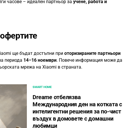
лги часове – идеален партньор за
учене, работа и
 офертите
Xiaomi ще бъдат достъпни при
оторизираните партньори
на периода
14–16 ноември
. Повече информация може да
ьорската мрежа на Xiaomi в страната.
SMART HOME
Dreame отбелязва
Международния ден на котката с
интелигентни решения за по-чист
въздух в домовете с домашни
любимци