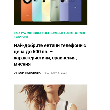
GALAXY A
MOTOROLA
REDMI
SAMSUNG
XIAOMI
ИЗБРАНО
ТЕЛЕФОНИ
Най-добрите евтини телефони с
ценa до 500 лв. –
характeристики, сравнения,
мнения
ОТ
БОРЯНА ПОПОВА
ФЕВРУАРИ 5, 2021