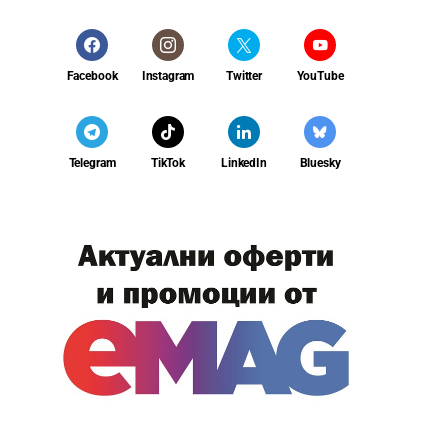
Facebook
Instagram
Twitter
YouTube
Telegram
TikTok
LinkedIn
Bluesky