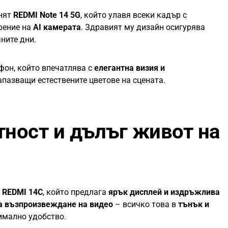
енят
REDMI Note 14 5G
, който улавя всеки кадър с
рение на
AI камерата
. Здравият му дизайн осигурява
ните дни.
фон, който впечатлява с
елегантна визия и
запазващи естествените цветове на сцената.
тност и дълъг живот на
и
REDMI 14C
, който предлага
ярък дисплей и издръжлива
а възпроизвеждане на видео
– всичко това в
тънък и
имално удобство.