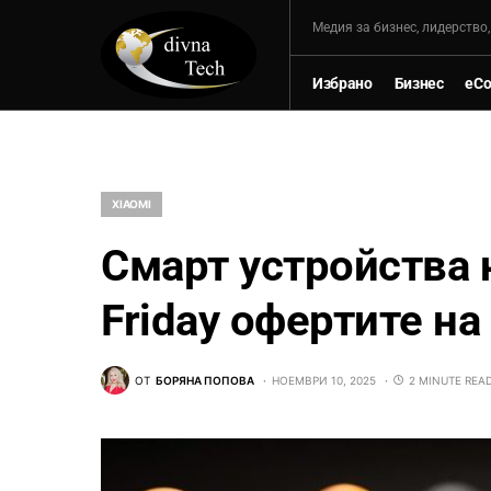
Mедия за бизнес, лидерство
Избрано
Бизнес
eC
XIAOMI
Смарт устройства н
Friday офертите на 
ОТ
БОРЯНА ПОПОВА
НОЕМВРИ 10, 2025
2 MINUTE REA