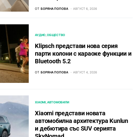
ОТ
БОРЯНА ПОПОВА
АВГУСТ 6, 2026
АУДИО
ОБЩЕСТВО
Klipsch представи нова серия
парти колони с караоке функции и
Bluetooth 5.2
ОТ
БОРЯНА ПОПОВА
АВГУСТ 4, 2026
XIAOMI
АВТОМОБИЛИ
Xiaomi представи новата
автомобилна архитектура Kunlun
и дебютира със SUV серията
SkyNomad