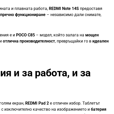
зината и плавната работа,
REDMI Note 14S
предоставя
зупречно функциониране
– независимо дали снимате,
ения е и
POCO C85
– модел, който залага на
мощен
и
отлична производителност
, превръщайки го в
идеален
я и за работа, и за
-голям екран,
REDMI Pad 2
е отличен избор. Таблетът
й
с изключително качество на изображението и
батерия