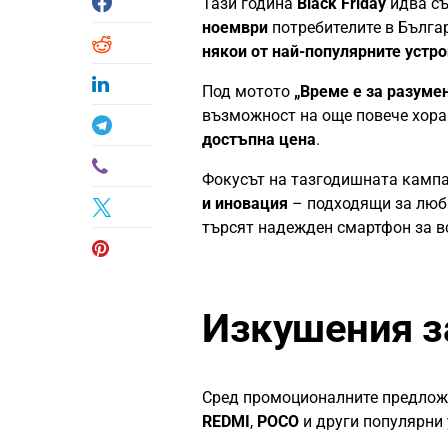
Тази година
Black Friday
идва съ
ноември
потребителите в Бълга
някои от най-популярните устр
Под мотото
„Време е за разумен
възможност на още повече хора 
достъпна цена
.
Фокусът на тазгодишната кампа
и иновация
– подходящи за люби
търсят надежден смартфон за в
Изкушения з
Сред промоционалните предлож
REDMI
,
POCO
и други популярни 