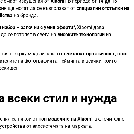
с смарт изкушения от
Xiaomi
. В периода от
14 до 16
рия ще могат да се възползват от
специални отстъпки на
ойства
на бранда.
 избор – започни с умни оферти“
, Xiaomi дава
да се потопят в света на
високите технологии на
ния е върху модели, които
съчетават практичност, стил
телите на фотографията, гейминга и всички, които
секи ден.
а всеки стил и нужда
ения са някои от
топ моделите на Xiaomi
, включително
устройства от екосистемата на марката.