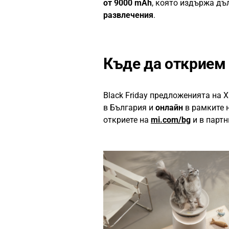
от 9000 mAh
, която издържа дъ
развлечения
.
Къде да открием
Black Friday предложенията на 
в България и
онлайн
в рамките 
откриете на
mi.com/bg
и в партн