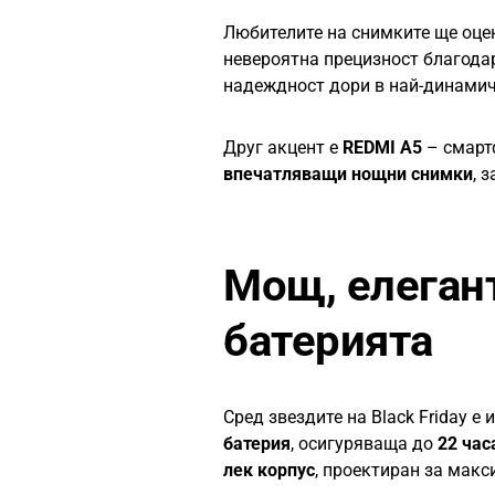
Любителите на снимките ще оц
невероятна прецизност благода
надеждност дори в най-динамич
Друг акцент е
REDMI A5
– смарт
впечатляващи нощни снимки
, 
Мощ, елеган
батерията
Сред звездите на Black Friday е 
батерия
, осигуряваща до
22 час
лек корпус
, проектиран за макс