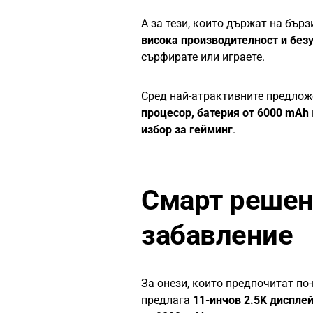
А за тези, които държат на бър
висока производителност и бе
сърфирате или играете.
Сред най-атрактивните предлож
процесор, батерия от 6000 mAh
избор за гейминг
.
Смарт решени
забавление
За онези, които предпочитат по
предлага
11-инчов 2.5K диспле