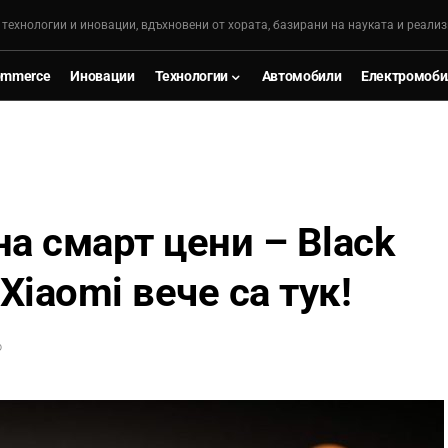
, технологии и иновации, вдъхновени от хората, базирани на науката и реализ
ommerce
Иновации
Технологии
Автомобили
Електромоби
а смарт цени – Black
Xiaomi вече са тук!
D