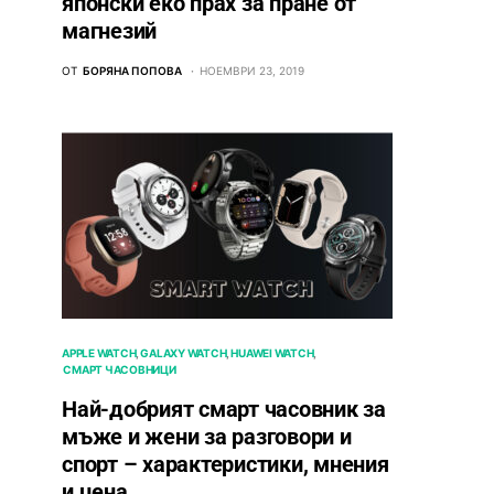
японски еко прах за пране от
магнезий
ОТ
БОРЯНА ПОПОВА
НОЕМВРИ 23, 2019
APPLE WATCH
GALAXY WATCH
HUAWEI WATCH
СМАРТ ЧАСОВНИЦИ
Най-добрият смарт часовник за
мъже и жени за разговори и
спорт – характеристики, мнения
и цена