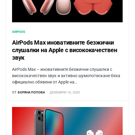
AIRPODS
AirPods Max иновативните безжични
слушалки на Apple с висококачествен
звук
AirPods Max – иновативните безжични слушалки с
висококачествен звук и активно шумопотискане бяха
официално обявени от Apple на…
ОТ
БОРЯНА ПОПОВА
ДЕКЕМВРИ 10, 2020