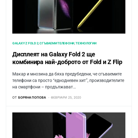
GALAXY Z FOLD 2
СГЪВАЕМИ ТЕЛЕФОНИ
ТЕХНОЛОГИИ
Дисплеят на Galaxy Fold 2 ще
комбинира най-доброто от Fold и Z Flip
Макар и мнозина да бяха предубедени, че сгъваемите
телефони са просто “еднодневен хит”, производителите
на смартфони – продължaват…
ОТ
БОРЯНА ПОПОВА
ФЕВРУАРИ 25, 2020