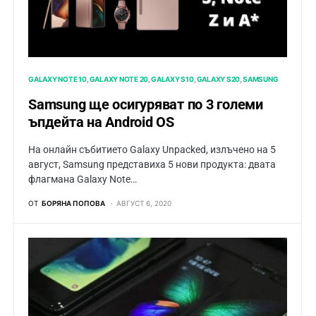
GALAXY NOTE 10
GALAXY NOTE 20
GALAXY S10
GALAXY S20
SAMSUNG
Samsung ще осигуряват по 3 големи
ъпдейта на Android OS
На онлайн събитието Galaxy Unpacked, излъчено на 5
август, Samsung представихa 5 нови продукта: двата
флагмана Galaxy Note…
ОТ
БОРЯНА ПОПОВА
АВГУСТ 6, 2020