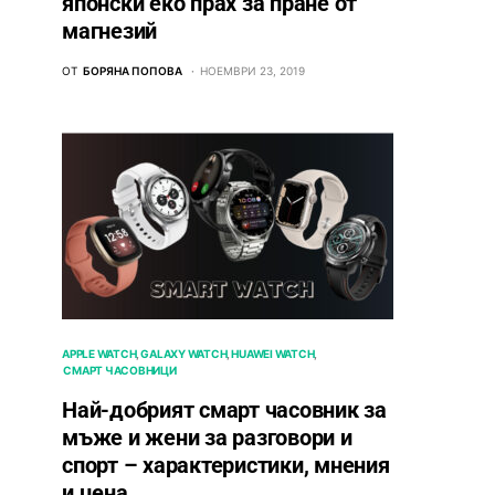
японски еко прах за пране от
магнезий
ОТ
БОРЯНА ПОПОВА
НОЕМВРИ 23, 2019
APPLE WATCH
GALAXY WATCH
HUAWEI WATCH
СМАРТ ЧАСОВНИЦИ
Най-добрият смарт часовник за
мъже и жени за разговори и
спорт – характеристики, мнения
и цена