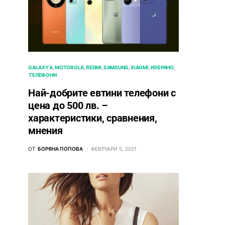
GALAXY A
MOTOROLA
REDMI
SAMSUNG
XIAOMI
ИЗБРАНО
ТЕЛЕФОНИ
Най-добрите евтини телефони с
ценa до 500 лв. –
характeристики, сравнения,
мнения
ОТ
БОРЯНА ПОПОВА
ФЕВРУАРИ 5, 2021