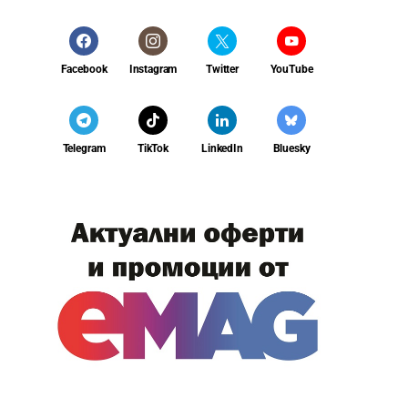
Facebook
Instagram
Twitter
YouTube
Telegram
TikTok
LinkedIn
Bluesky