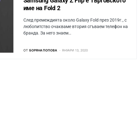
Samsung Galaxy Z Flip е търговското
име на Fold 2
След премеждията около Galaxy Fold през 2019г., с
любопитство очакваме втория сгъваем телефон на
бранда. За него знаем…
ОТ
БОРЯНА ПОПОВА
ЯНУАРИ 13, 2020