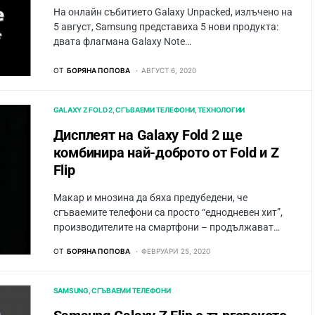
На онлайн събитието Galaxy Unpacked, излъчено на
5 август, Samsung представихa 5 нови продукта:
двата флагмана Galaxy Note…
ОТ
БОРЯНА ПОПОВА
АВГУСТ 6, 2020
GALAXY Z FOLD 2
СГЪВАЕМИ ТЕЛЕФОНИ
ТЕХНОЛОГИИ
Дисплеят на Galaxy Fold 2 ще
комбинира най-доброто от Fold и Z
Flip
Макар и мнозина да бяха предубедени, че
сгъваемите телефони са просто “еднодневен хит”,
производителите на смартфони – продължaват…
ОТ
БОРЯНА ПОПОВА
ФЕВРУАРИ 25, 2020
SAMSUNG
СГЪВАЕМИ ТЕЛЕФОНИ