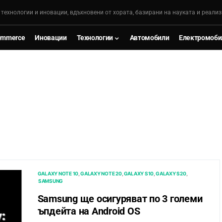
, технологии и иновации, вдъхновени от хората, базирани на науката и реализ
ommerce
Иновации
Технологии
Автомобили
Електромоби
GALAXY NOTE 10
GALAXY NOTE 20
GALAXY S10
GALAXY S20
SAMSUNG
Samsung ще осигуряват по 3 големи
ъпдейта на Android OS