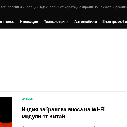
, технологии и иновации, вдъхновени от хората, базирани на науката и реализ
ommerce
Иновации
Технологии
Автомобили
Електромоби
НОВИНИ
Индия забранява вноса на Wi-Fi
модули от Китай