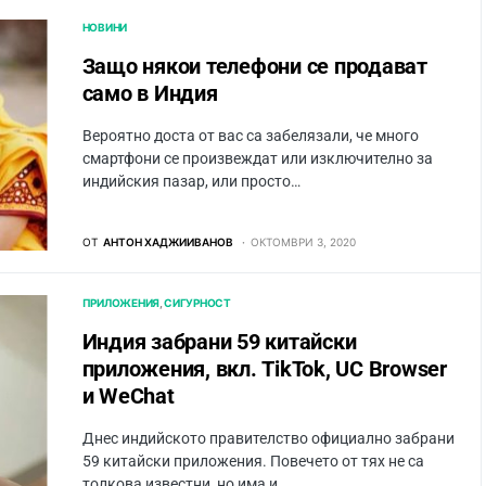
НОВИНИ
Защо някои телефони се продават
само в Индия
Вероятно доста от вас са забелязали, че много
смартфони се произвеждат или изключително за
индийския пазар, или просто…
ОТ
АНТОН ХАДЖИИВАНОВ
ОКТОМВРИ 3, 2020
ПРИЛОЖЕНИЯ
СИГУРНОСТ
Индия забрани 59 китайски
приложения, вкл. TikTok, UC Browser
и WeChat
Днес индийското правителство официално забрани
59 китайски приложения. Повечето от тях не са
толкова известни, но има и…