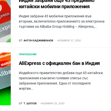
Индия забрани още 43 предимно
китайски мобилни приложения
Индия забрани 43 мобилни приложения във
вторник, включително приложението за електронна
търговия на Alibaba Group Holding – Aliexpress,…
ОТ
АНТОН ХАДЖИИВАНОВ
НОЕМВРИ 27, 2020
ПРИЛОЖЕНИЯ
AliExpress с официален бан в Индия
Индийското правителство добави още 43 китайски
приложения към вече големия списък със
забранени приложения. Една от последните
жертви…
ОТ
Т. ШОПОВ
НОЕМВРИ 25, 2020