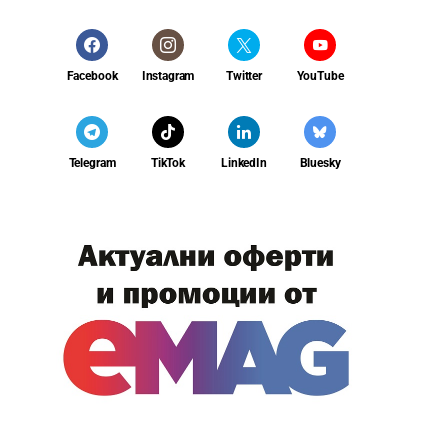
Facebook
Instagram
Twitter
YouTube
Telegram
TikTok
LinkedIn
Bluesky