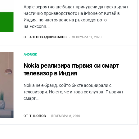
Apple вероятно ще бъдат принудени да прехвърлят
частично производството на iPhone от Китай в
Индия, по настояване на ръководството
на Foxconn.…
ОТ
АНТОН ХАДЖИИВАНОВ
ФЕВРУАРИ 11, 2020
ANDROID
Nokia реализира първия си смарт
телевизор в Индия
Nokia не е бранд, който бихте асоциирали с
телевизори. Но ето, че и това се случва. Първият
смарт…
ОТ
Т. ШОПОВ
ДЕКЕМВРИ 8, 2019