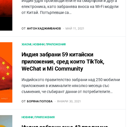
Индия удря производителите на смартфони и друга
електроника, като забранява вноса на Wi-Fi модули
от Китай. Потърпевши са…
ОТ
АНТОН ХАДЖИИВАНОВ
МАЙ 11, 2021
XIAOMI
НОВИНИ
ПРИЛОЖЕНИЯ
Индия забрани 59 китайски
приложения, сред които TikTok,
WeChat и Mi Community
Индийското правителство забрани над 250 мобилни
приложения в изминалите няколко месеца със
съмнения, че събирант данни от потребителите…
ОТ
БОРЯНА ПОПОВА
ЯНУАРИ 30, 2021
НОВИНИ
ПРИЛОЖЕНИЯ