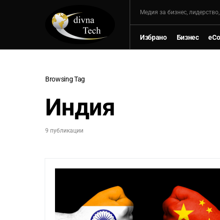
Mедия за бизнес, лидерство
Избрано
Бизнес
eC
Browsing Tag
Индия
9 публикации