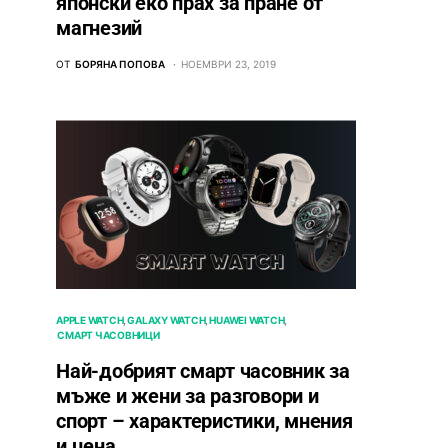
японски еко прах за пране от
магнезий
ОТ
БОРЯНА ПОПОВА
НОЕМВРИ 23, 2019
APPLE WATCH
GALAXY WATCH
HUAWEI WATCH
СМАРТ ЧАСОВНИЦИ
Най-добрият смарт часовник за
мъже и жени за разговори и
спорт – характеристики, мнения
и цена