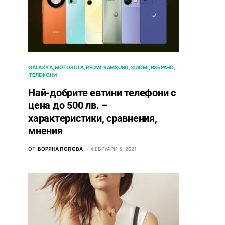
GALAXY A
MOTOROLA
REDMI
SAMSUNG
XIAOMI
ИЗБРАНО
ТЕЛЕФОНИ
Най-добрите евтини телефони с
ценa до 500 лв. –
характeристики, сравнения,
мнения
ОТ
БОРЯНА ПОПОВА
ФЕВРУАРИ 5, 2021