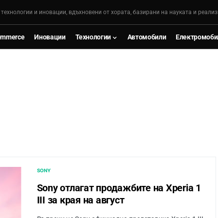
, технологии и иновации, вдъхновени от хората, базирани на науката и реализ
ommerce
Иновации
Технологии
Автомобили
Електромоби
SONY
Sony отлагат продажбите на Xperia 1
III за края на август