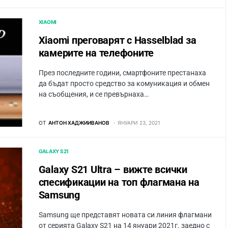
XIAOMI
Xiaomi преговарят с Hasselblad за
камерите на телефоните
През последните години, смартфоните престанаха
да бъдат просто средство за комуникация и обмен
на съобщения, и се превърнаха…
ОТ
АНТОН ХАДЖИИВАНОВ
ЯНУАРИ 23, 2021
GALAXY S21
Galaxy S21 Ultra – вижте всички
спесификации на топ флагмана на
Samsung
Samsung ще представят новата си линия флагмани
от серията Galaxy S21 на 14 януари 2021г. заедно с