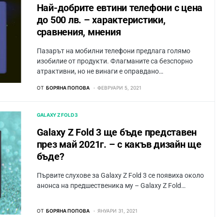
Най-добрите евтини телефони с ценa
до 500 лв. – характeристики,
сравнения, мнения
Пазарът на мобилни телефони предлага голямо
изобилие от продукти. Флагманите са безспорно
атрактивни, но не винаги е оправдано…
ОТ
БОРЯНА ПОПОВА
ФЕВРУАРИ 5, 2021
GALAXY Z FOLD 3
Galaxy Z Fold 3 ще бъде представен
през май 2021г. – с какъв дизайн ще
бъде?
Първите слухове за Galaxy Z Fold 3 се появиха около
анонса на предшественика му – Galaxy Z Fold…
ОТ
БОРЯНА ПОПОВА
ЯНУАРИ 31, 2021