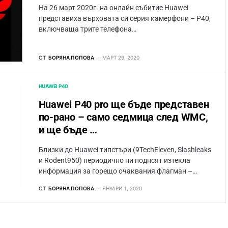
На 26 март 2020г. на онлайн събитие Huawei
представиха върховата си серия камерфони – P40,
включваща трите телефона…
ОТ
БОРЯНА ПОПОВА
МАРТ 29, 2020
HUAWEI P40
Huawei P40 pro ще бъде представен
по-рано – само седмица след WMC,
и ще бъде …
Близки до Huawei типстъри (9TechEleven, Slashleaks
и Rodent950) периодично ни поднсят изтекла
информация за горещо очаквания флагман –…
ОТ
БОРЯНА ПОПОВА
ЯНУАРИ 1, 2020