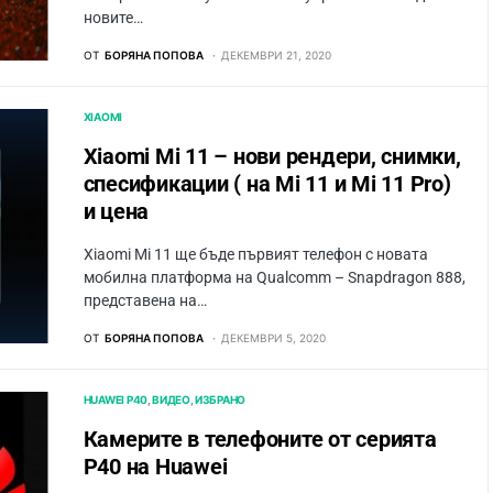
новите…
ОТ
БОРЯНА ПОПОВА
ДЕКЕМВРИ 21, 2020
XIAOMI
Xiaomi Mi 11 – нови рендери, снимки,
спесификации ( на Mi 11 и Mi 11 Pro)
и цена
Xiaomi Mi 11 ще бъде първият телефон с новата
мобилна платформа на Qualcomm – Snapdragon 888,
представена на…
ОТ
БОРЯНА ПОПОВА
ДЕКЕМВРИ 5, 2020
HUAWEI P40
ВИДЕО
ИЗБРАНО
Камерите в телефоните от серията
P40 на Huawei