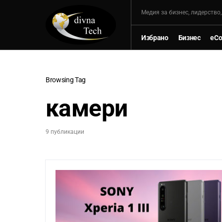
Mедия за бизнес, лидерство
Избрано
Бизнес
eC
Browsing Tag
камери
9 публикации