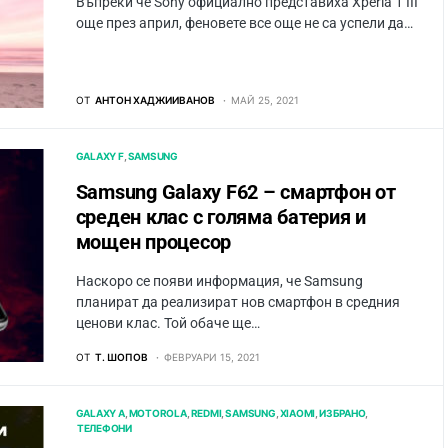
Въпреки че Sony официално представиха Xperia 1 III
още през април, феновете все още не са успели да…
ОТ
АНТОН ХАДЖИИВАНОВ
МАЙ 25, 2021
GALAXY F
SAMSUNG
Samsung Galaxy F62 – смартфон от
среден клас с голяма батерия и
мощен процесор
Наскоро се появи информация, че Samsung
планират да реализират нов смартфон в средния
ценови клас. Той обаче ще…
ОТ
Т. ШОПОВ
ФЕВРУАРИ 15, 2021
GALAXY A
MOTOROLA
REDMI
SAMSUNG
XIAOMI
ИЗБРАНО
ТЕЛЕФОНИ