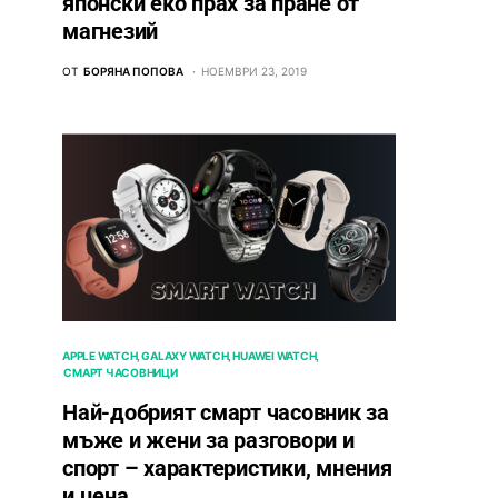
японски еко прах за пране от
магнезий
ОТ
БОРЯНА ПОПОВА
НОЕМВРИ 23, 2019
APPLE WATCH
GALAXY WATCH
HUAWEI WATCH
СМАРТ ЧАСОВНИЦИ
Най-добрият смарт часовник за
мъже и жени за разговори и
спорт – характеристики, мнения
и цена