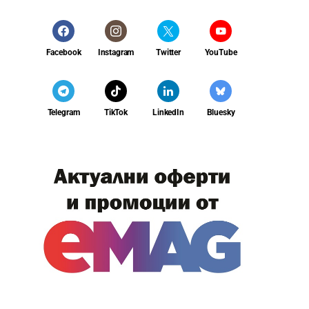
Facebook
Instagram
Twitter
YouTube
Telegram
TikTok
LinkedIn
Bluesky