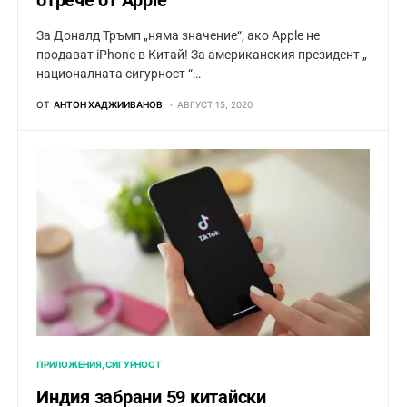
отрече от Apple
За Доналд Тръмп „няма значение“, ако Apple не
продават iPhone в Китай! За американския президент „
националната сигурност “…
ОТ
АНТОН ХАДЖИИВАНОВ
АВГУСТ 15, 2020
ПРИЛОЖЕНИЯ
СИГУРНОСТ
Индия забрани 59 китайски