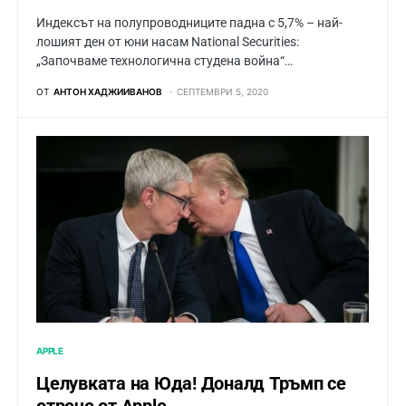
Индексът на полупроводниците падна с 5,7% – най-
лошият ден от юни насам National Securities:
„Започваме технологична студена война“…
ОТ
АНТОН ХАДЖИИВАНОВ
СЕПТЕМВРИ 5, 2020
APPLE
Целувката на Юда! Доналд Тръмп се