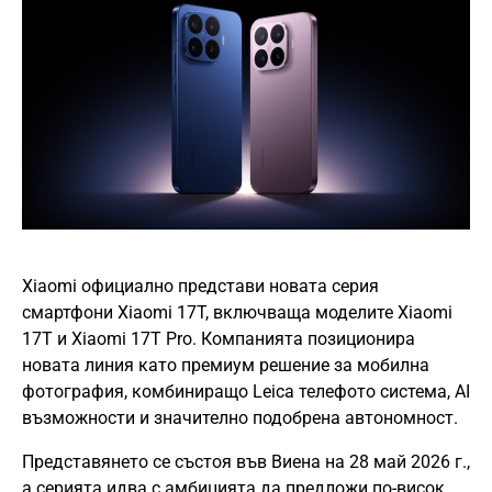
Xiaomi официално представи новата серия
смартфони Xiaomi 17T, включваща моделите Xiaomi
17T и Xiaomi 17T Pro. Компанията позиционира
новата линия като премиум решение за мобилна
фотография, комбиниращо Leica телефото система, AI
възможности и значително подобрена автономност.
Представянето се състоя във Виена на 28 май 2026 г.,
а серията идва с амбицията да предложи по-висок