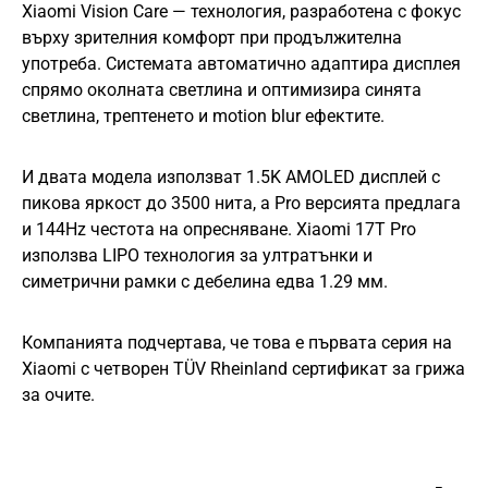
Xiaomi Vision Care — технология, разработена с фокус
върху зрителния комфорт при продължителна
употреба. Системата автоматично адаптира дисплея
спрямо околната светлина и оптимизира синята
светлина, трептенето и motion blur ефектите.
И двата модела използват 1.5K AMOLED дисплей с
пикова яркост до 3500 нита, а Pro версията предлага
и 144Hz честота на опресняване. Xiaomi 17T Pro
използва LIPO технология за ултратънки и
симетрични рамки с дебелина едва 1.29 мм.
Компанията подчертава, че това е първата серия на
Xiaomi с четворен TÜV Rheinland сертификат за грижа
за очите.