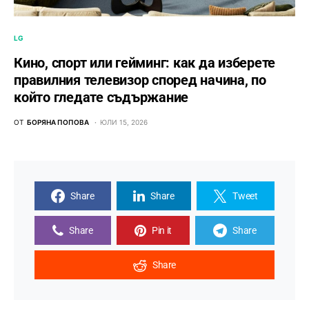
LG
Кино, спорт или гейминг: как да изберете
правилния телевизор според начина, по
който гледате съдържание
ОТ
БОРЯНА ПОПОВА
ЮЛИ 15, 2026
Share
Share
Tweet
Share
Pin it
Share
Share