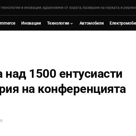
, технологии и иновации, вдъхновени от хората, базирани на науката и реализ
ommerce
Иновации
Технологии
Автомобили
Електромоби
 над 1500 ентусиасти
ария на конференцията
AD