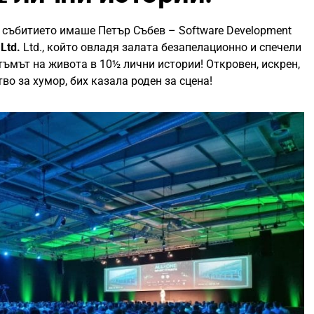
 събитието имаше Петър Събев – Software Development
Ltd.
Ltd., който овладя залата безапелационно и спечели
тъмът на живота в 10½ лични истории! Откровен, искрен,
во за хумор, бих казала роден за сцена!