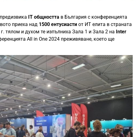
 предизвика
IT общността
в България с конференцията
ството приеха над
1500 ентусиасти
от ИТ елита в страната
4 г. тялом и духом те изпълниха Зала 1 и Зала 2 на
Inter
ференцията All in One 2024 преживяване, което ще