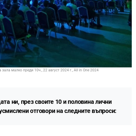
зала малко преди 10ч., 22 август 2024 г., All in One 2024
ата ни, през своите 10 и половина лични
усмислени отговори на следните въпроси: