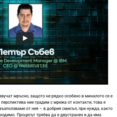
звучат мръсно, защото не рядко особено в миналото се е
 перспектива ние градим с мрежа от контакти, това е
 възползваме от нея – в добрия смисъл, при нужда, както
бходимо. Процесът трябва да е двустранен и да има