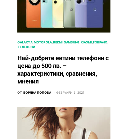
GALAXY A
MOTOROLA
REDMI
SAMSUNG
XIAOMI
ИЗБРАНО
ТЕЛЕФОНИ
Най-добрите евтини телефони с
ценa до 500 лв. –
характeристики, сравнения,
мнения
ОТ
БОРЯНА ПОПОВА
ФЕВРУАРИ 5, 2021