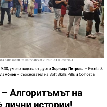
та рано сутринта на 22 август 2024 г., All in One 2024
9:30, умело водена от дуото
Зорница Петрова
– Events &
аламбиев
– съосновател на Soft Skills Pills и Co-host в
 – Алгоритъмът на
 лични истории!