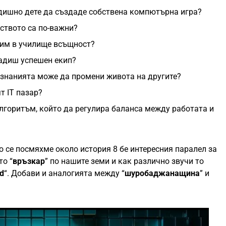
дишно дете да създаде собствена компютърна игра?
ството са по-важни?
чим в училище всъщност?
радиш успешен екип?
 знанията може да промени живота на другите?
т IT пазар?
лгоритъм, който да регулира баланса между работата и
о се посмяхме около история 8 бе интересния паралел за
то “
връзкар
” по нашите земи и как различно звучи то
ed
“. Добави и аналогията между “
шуробаджанащина
” и