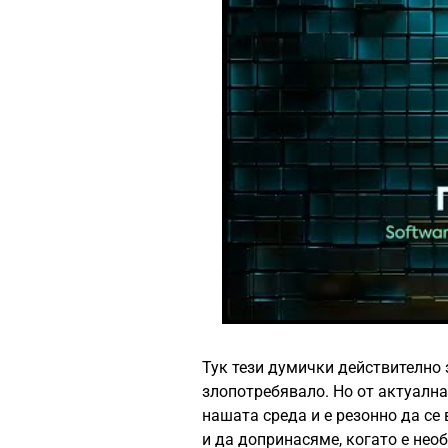
Тук тези думички действително 
злопотребявало. Но от актуална
нашата среда и е резонно да се
и да допринасяме, когато е нео