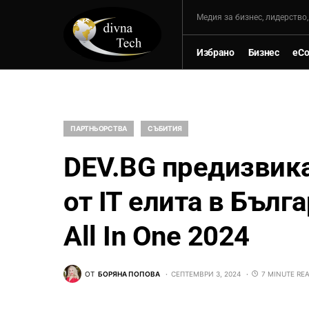
Mедия за бизнес, лидерство
Избрано
Бизнес
eC
ПАРТНЬОРСТВА
СЪБИТИЯ
DEV.BG предизвика
от IT елита в Бълг
All In One 2024
ОТ
БОРЯНА ПОПОВА
СЕПТЕМВРИ 3, 2024
7 MINUTE RE