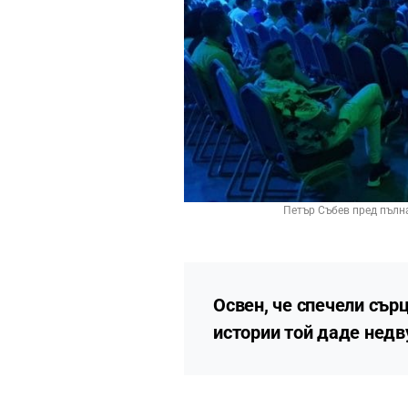
Петър Събев пред пълна 
Освен, че спечели сърц
истории той даде недв