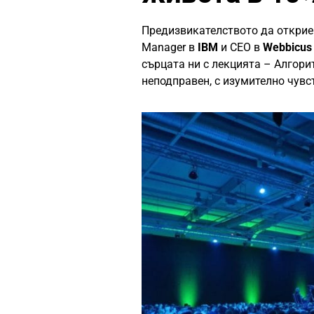
Предизвикателството да открие
Manager в
IBM
и CEO в
Webbicus 
сърцата ни с лекцията – Алгори
неподправен, с изумително чувст