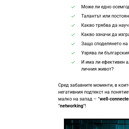
Може ли едно осемго
Талантът или постоян
Какво трябва да нау
Какво ззначи да изг
Защо споделянето на
Узрява ли българския
И има ли ефективен а
личния живот?
Сред забавните моменти, в коит
негативния подтекст на понятие
малко на запад – “
well-connect
“
networking
“!