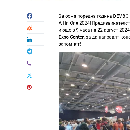
За осма поредна година DEV.BG
All in One 2024! Предизвикател
и още в 9 часа на 22 август 202
Expo Center
, за да направят кон
запомнят!