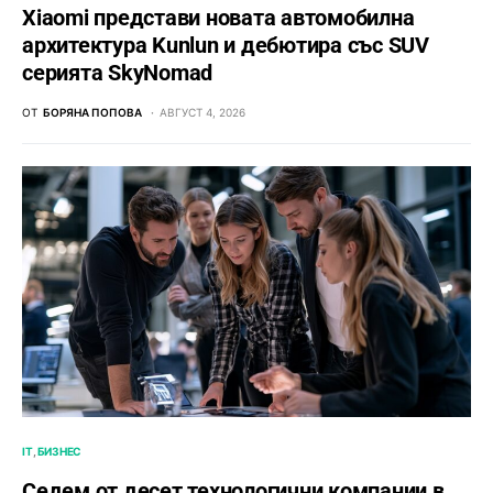
Xiaomi представи новата автомобилна
архитектура Kunlun и дебютира със SUV
серията SkyNomad
ОТ
БОРЯНА ПОПОВА
АВГУСТ 4, 2026
IT
БИЗНЕС
Седем от десет технологични компании в