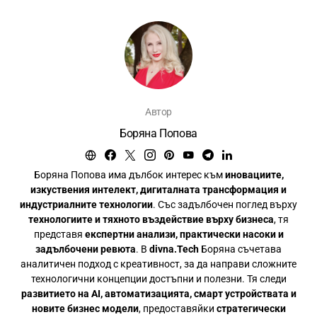
Автор
Боряна Попова
Боряна Попова има дълбок интерес към
иновациите,
изкуствения интелект, дигиталната трансформация и
индустриалните технологии
. Със задълбочен поглед върху
технологиите и тяхното въздействие върху бизнеса
, тя
представя
експертни анализи, практически насоки и
задълбочени ревюта
. В
divna.Tech
Боряна съчетава
аналитичен подход с креативност, за да направи сложните
технологични концепции достъпни и полезни. Тя следи
развитието на AI, автоматизацията, смарт устройствата и
новите бизнес модели
, предоставяйки
стратегически