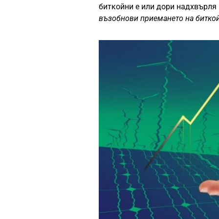
биткойни е или дори надхвърля 
възобнови приемането на битко