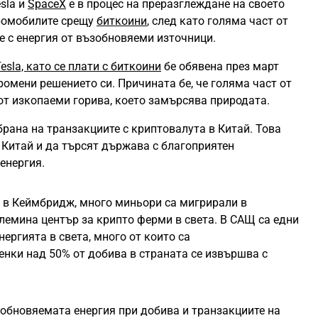
sla и
SpaceX
е в процес на преразглеждане на своето
тромобилите срещу
биткоини
, след като голяма част от
е с енергия от възобновяеми източници.
Tesla, като се плати с биткоини
бе обявена през март
ромени решението си. Причината бе, че голяма част от
 от изкопаеми горива, което замърсява природата.
рана на транзакциите с криптовалута в Китай. Това
 Китай и да търсят държава с благоприятен
 енергия.
 в Кеймбридж, много миньори са мигрирали в
олемина център за крипто ферми в света. В САЩ са едни
нергията в света, много от които са
нки над 50% от добива в страната се извършва с
зобновяемата енергия при добива и транзакциите на