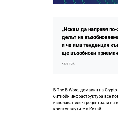
„Искам да направя по-
делът на възобновяема
и че има тенденция къ
ще възобнови приемане
каза той.
В The B-Word, домакин на Crypto 
биткойн инфраструктура все пов
използват електроцентрали на в
криптовалутите в Китай.