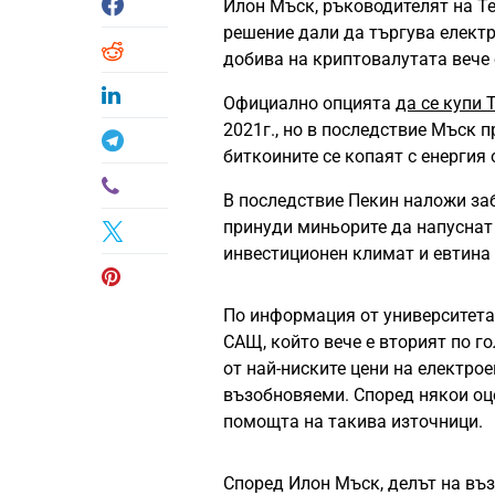
Илон Мъск, ръководителят на Te
решение дали да търгува елек
добива на криптовалутата вече 
Официално опцията
да се купи 
2021г., но в последствие Мъск п
биткоините се копаят с енергия
В последствие Пекин наложи заб
принуди миньорите да напуснат
инвестиционен климат и евтина
По информация от университета
САЩ, който вече е вторият по г
от най-ниските цени на електрое
възобновяеми. Според някои оце
помощта на такива източници.
Според Илон Мъск, делът на въ