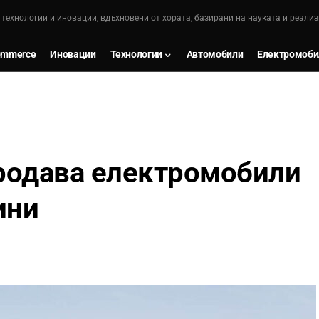
, технологии и иновации, вдъхновени от хората, базирани на науката и реализ
ommerce
Иновации
Технологии
Автомобили
Електромоби
родава електромобили
ини