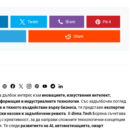
Tweet
Share
Pin it
Share
а дълбок интерес към
иновациите, изкуствения интелект,
сформация и индустриалните технологии
. Със задълбочен поглед
е и тяхното въздействие върху бизнеса
, тя представя
експертни
ски насоки и задълбочени ревюта
. В
divna.Tech
Боряна съчетава
 с креативност, за да направи сложните технологични концепции
и. Тя следи
развитието на AI, автоматизацията, смарт