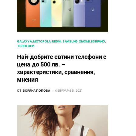
GALAXY A
MOTOROLA
REDMI
SAMSUNG
XIAOMI
ИЗБРАНО
ТЕЛЕФОНИ
Най-добрите евтини телефони с
ценa до 500 лв. –
характeристики, сравнения,
мнения
ОТ
БОРЯНА ПОПОВА
ФЕВРУАРИ 5, 2021