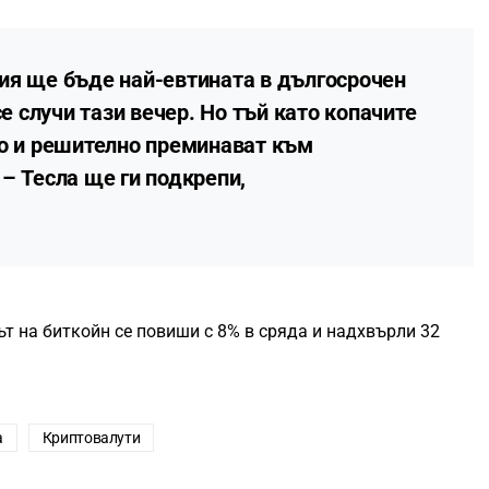
ия ще бъде най-евтината в дългосрочен
се случи тази вечер. Но тъй като копачите
но и решително преминават към
– Тесла ще ги подкрепи,
ът на биткойн се повиши с 8% в сряда и надхвърли 32
а
Криптовалути