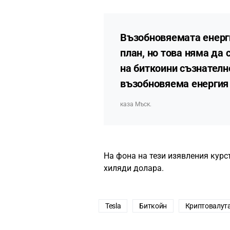
Възобновяемата енерг
план, но това няма да 
на биткоини съзнател
възобновяема енергия 
каза Мъск.
На фона на тези изявления курс
хиляди долара.
Tesla
Биткойн
Криптовалут