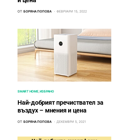
и цена
ОТ
БОРЯНА ПОПОВА
ФЕВРУАРИ 15, 2022
SMART HOME
ИЗБРАНО
Най-добрият пречиствател за
въздух – мнения и цена
ОТ
БОРЯНА ПОПОВА
ДЕКЕМВРИ 5, 2021