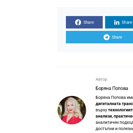
Share
Share
Share
Автор
Боряна Попова
Боряна Попова им
дигиталната тран
върху
технологиит
анализи, практиче
аналитичен подход
достъпни и полезн