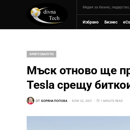
Mедия за бизнес, лидерство
Избрано
Бизнес
eC
КРИПТОВАЛУТИ
Мъск отново ще п
Tesla срещу битко
ОТ
БОРЯНА ПОПОВА
ЮЛИ 22, 2021
1 MINUTE READ