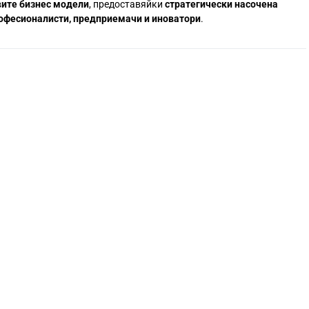
вите бизнес модели
, предоставяйки
стратегически насочена
офесионалисти, предприемачи и иноватори
.