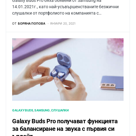
Galaxy Buds Pro бяха обявени от Samsung на
14.01.2021г., като най-усъвършенстваните безжични
слушалки от портфолиото на компанията с…
ОТ
БОРЯНА ПОПОВА
ЯНУАРИ 20, 2021
GALAXY BUDS
SAMSUNG
СЛУШАЛКИ
Galaxy Buds Pro получават функцията
за балансиране на звука с първия си