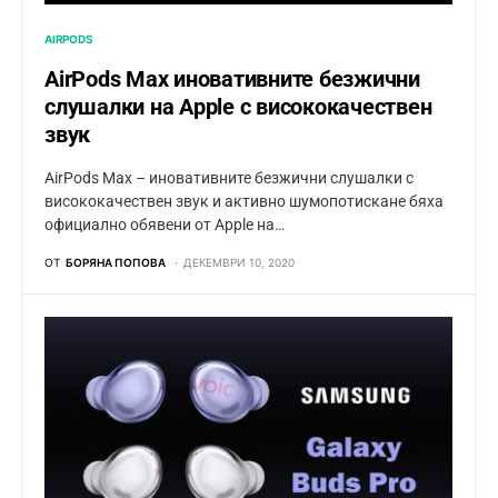
AIRPODS
AirPods Max иновативните безжични
слушалки на Apple с висококачествен
звук
AirPods Max – иновативните безжични слушалки с
висококачествен звук и активно шумопотискане бяха
официално обявени от Apple на…
ОТ
БОРЯНА ПОПОВА
ДЕКЕМВРИ 10, 2020