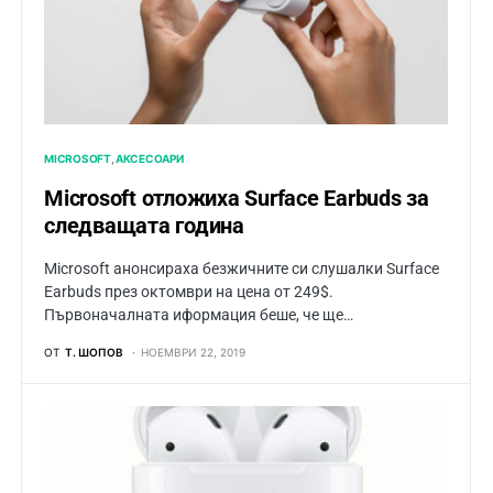
MICROSOFT
АКСЕСОАРИ
Microsoft отложиха Surface Earbuds за
следващата година
Microsoft анонсираха безжичните си слушалки Surface
Earbuds през октомври на цена от 249$.
Първоначалната иформация беше, че ще…
ОТ
Т. ШОПОВ
НОЕМВРИ 22, 2019