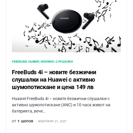
FREEBUDS
HUAWEI
ИЗБРАНО
СЛУШАЛКИ
FreeBuds 4i – новите безжични
слушалки на Huawei с активно
шумопотискане и цена 149 лв
Huawei FreeBuds 4i – новите безжични слушалки с
активно шумопотискане (ANC) и 10 часа живот на
батерията, вече…
ОТ
Т. ШОПОВ
ФЕВРУАРИ 21, 2021