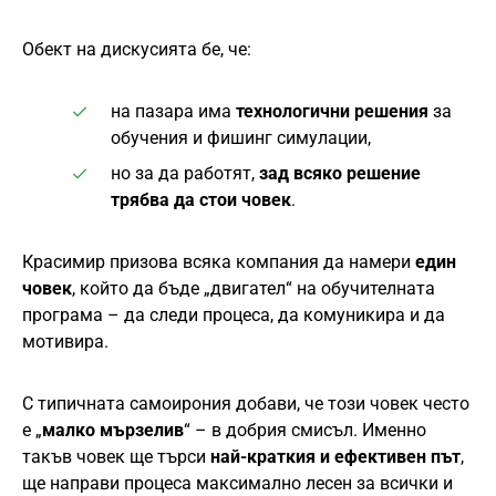
Обект на дискусията бе, че:
на пазара има
технологични решения
за
обучения и фишинг симулации,
но за да работят,
зад всяко решение
трябва да стои човек
.
Красимир призова всяка компания да намери
един
човек
, който да бъде „двигател“ на обучителната
програма – да следи процеса, да комуникира и да
мотивира.
С типичната самоирония добави, че този човек често
е „
малко мързелив
“ – в добрия смисъл. Именно
такъв човек ще търси
най-краткия и ефективен път
,
ще направи процеса максимално лесен за всички и