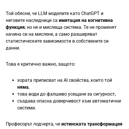
Той обясни, че LLM моделите като ChatGPT и
неговите наследници са
имитация на когнитивна
функция
, но не и мислеща система. Те не променят
начина си на мислене, а само разширяват
статистическите зависимости в собствените си
данни.
Това е критично важно, защото:
хората приписват на AI свойства, които той
няма
,
това води до фалшиво усещане за сигурност,
създава опасна доверчивост към автоматични
системи.
Професорът подчерта, че
истинската трансформация