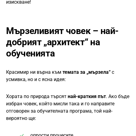
изискване!
Мързеливият човек – най-
добрият „архитект“ на
обученията
Красимир ни върна към
темата за „мързела“
с
усмивка, но и с ясна идея:
Хората по природа търсят
най-краткия път
. Ако бъде
избран човек, който мисли така и го направите
отговорен за обучителната програма, той най-
вероятно ще:
опрости процесите,