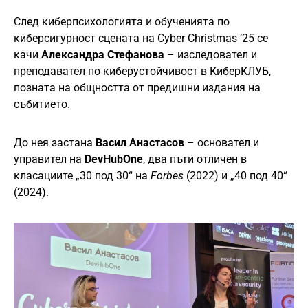
След киберпсихологията и обученията по
киберсигурност сцената на Cyber Christmas ’25 се
качи
Александра Стефанова
– изследовател и
преподавател по киберустойчивост в КиберКЛУБ,
позната на общността от предишни издания на
събитието.
До нея застана
Васил Анастасов
– основател и
управител на
DevHubOne
, два пъти отличен в
класациите „30 под 30“ на
Forbes
(2022) и „40 под 40“
(2024).