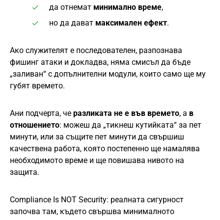
да отнемат
минимално време
,
но да дават
максимален ефект
.
Ако служителят е последователен, разпознава
фишинг атаки и докладва, няма смисъл да бъде
„заливан“ с допълнителни модули, които само ще му
губят времето.
Ани подчерта, че
разликата не е във времето
, а
в
отношението
: можеш да „тикнеш кутийката“ за пет
минути, или за същите пет минути да свършиш
качествена работа, която постепенно ще намалява
необходимото време и ще повишава нивото на
защита.
Compliance Is NOT Security: реалната сигурност
започва там, където свършва минималното