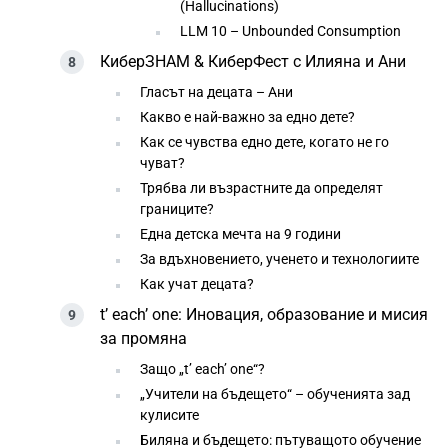
(Hallucinations)
LLM 10 – Unbounded Consumption
КиберЗНАМ & КиберФест с Илияна и Ани
Гласът на децата – Ани
Какво е най-важно за едно дете?
Как се чувства едно дете, когато не го
чуват?
Трябва ли възрастните да определят
границите?
Една детска мечта на 9 години
За вдъхновението, ученето и технологиите
Как учат децата?
t’ each’ one: Иновация, образование и мисия
за промяна
Защо „t’ each’ one“?
„Учители на бъдещето“ – обученията зад
кулисите
Биляна и бъдещето: пътуващото обучение