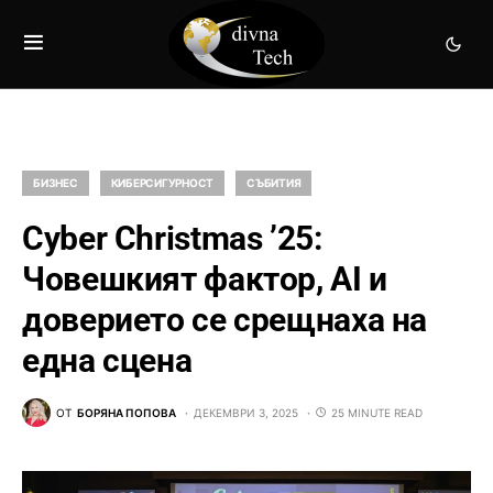
БИЗНЕС
КИБЕРСИГУРНОСТ
СЪБИТИЯ
Cyber Christmas ’25:
Човешкият фактор, AI и
доверието се срещнаха на
една сцена
ОТ
БОРЯНА ПОПОВА
ДЕКЕМВРИ 3, 2025
25 MINUTE READ