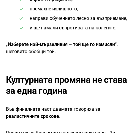
премахне излишното,
направи обучението лесно за възприемане,
и ще намали съпротивата на колегите.
„
Изберете най-мързеливия – той ще го измисли
“,
шеговито обобщи той.
Културната промяна не става
за една година
Във финалната част двамата говориха за
реалистичните срокове
.
Преди месец Красимир е получил запитване: „З
а