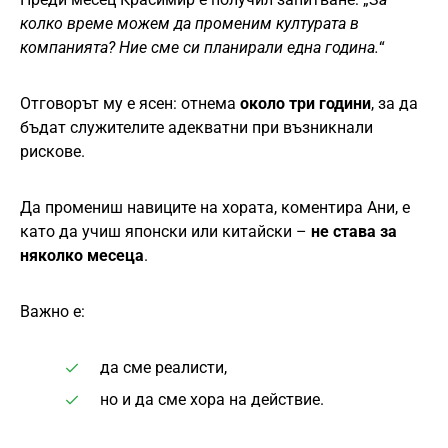
колко време можем да променим културата в
компанията? Ние сме си планирали една година.
“
Отговорът му е ясен: отнема
около три години
, за да
бъдат служителите адекватни при възникнали
рискове.
Да промениш навиците на хората, коментира Ани, е
като да учиш японски или китайски –
не става за
няколко месеца
.
Важно е:
да сме реалисти,
но и да сме хора на действие.