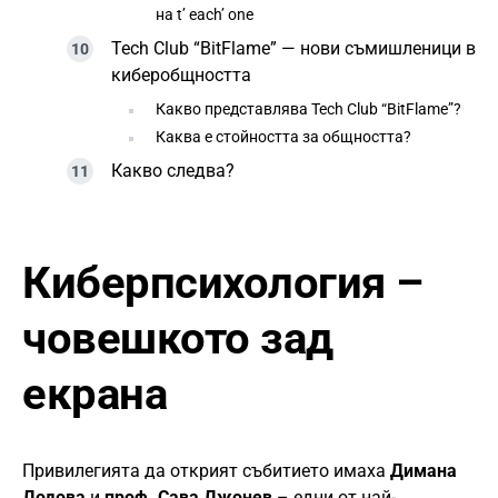
на t’ each’ one
Tech Club “BitFlame” — нови съмишленици в
киберобщността
Какво представлява Tech Club “BitFlame”?
Каква е стойността за общността?
Какво следва?
Киберпсихология –
човешкото зад
екрана
Привилегията да открият събитието имаха
Димана
Додова
и
проф. Сава Джонев
– едни от най-