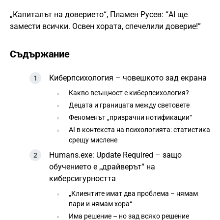
„Капиталът на доверието“, Пламен Русев: “AI ще
замести всички. Освен хората, спечелили доверие!”
Съдържание
Киберпсихология – човешкото зад екрана
Какво всъщност е киберпсихология?
Децата и границата между световете
Феноменът „призрачни нотификации“
AI в контекста на психологията: статистика
срещу мислене
Humans.exe: Update Required – защо
обучението е „драйверът“ на
киберсигурността
„Клиентите имат два проблема – нямам
пари и нямам хора“
Има решение – но зад всяко решение