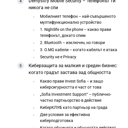
Demystify Mobile Security – телефонът ти
никога не спи
Мобилният телефон – най-съвършеното
мултифункционално устройство
1. Nightlife on the phone – какво прави
телефонът, докато спим
2. Bluetooth – изключен, но говори
3. O.MG кабели – когато кабелът е атака
Security не е Privacy
Киберзащита за малкия и среден бизнес:
когато градът застава зад общността
Какво прави Invest Sofia – и защо
киберсигурността е част от това
„Sofia Investment Support“ – публично-
частно партньорство в действие
КиберКЛУБ като партньор на града
Две условия за ефективна
киберподготовка
Когато общината и общността действат