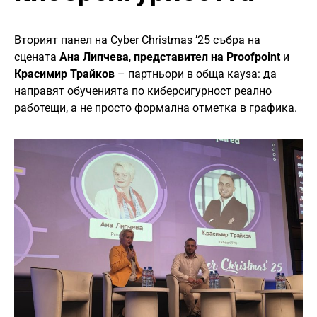
Вторият панел на Cyber Christmas ’25 събра на
сцената
Ана Липчева
,
представител на Proofpoint
и
Красимир Трайков
– партньори в обща кауза: да
направят обученията по киберсигурност реално
работещи, а не просто формална отметка в графика.