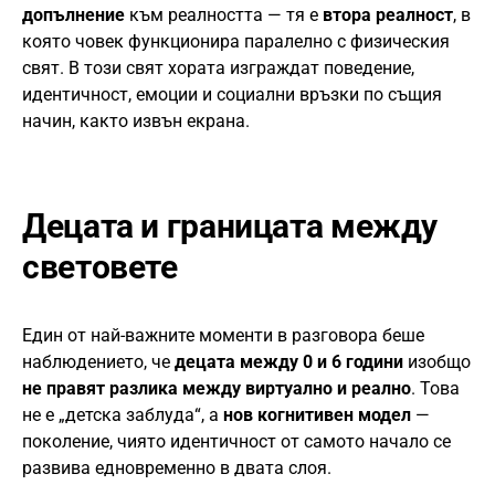
допълнение
към реалността — тя е
втора реалност
, в
която човек функционира паралелно с физическия
свят. В този свят хората изграждат поведение,
идентичност, емоции и социални връзки по същия
начин, както извън екрана.
Децата и границата между
световете
Един от най-важните моменти в разговора беше
наблюдението, че
децата между 0 и 6 години
изобщо
не правят разлика между виртуално и реално
. Това
не е „детска заблуда“, а
нов когнитивен модел
—
поколение, чиято идентичност от самото начало се
развива едновременно в двата слоя.