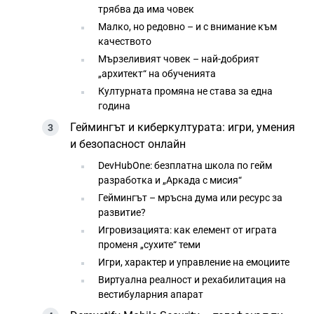
трябва да има човек
Малко, но редовно – и с внимание към
качеството
Мързеливият човек – най-добрият
„архитект“ на обученията
Културната промяна не става за една
година
Геймингът и киберкултурата: игри, умения
и безопасност онлайн
DevHubOne: безплатна школа по гейм
разработка и „Аркада с мисия“
Геймингът – мръсна дума или ресурс за
развитие?
Игровизацията: как елемент от играта
променя „сухите“ теми
Игри, характер и управление на емоциите
Виртуална реалност и рехабилитация на
вестибуларния апарат