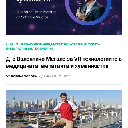
AI
AR
VR
ИЗБРАНО
ИНОВАЦИИ
ИНТЕРЕСНО
ИСТОРИИ НА УСПЕХА
ПРЕДСТАВЯМЕ ВИ
ТЕХНОЛОГИИ
Д-р Валентино Мегале за VR технологиите в
медицината, емпатията и хуманността
ОТ
БОРЯНА ПОПОВА
ДЕКЕМВРИ 23, 2024