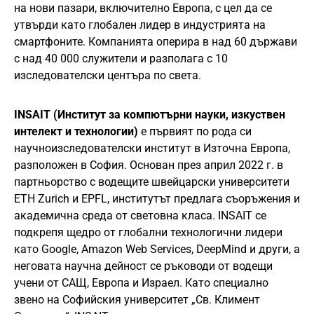
на нови пазари, включително Европа, с цел да се
утвърди като глобален лидер в индустрията на
смартфоните. Компанията оперира в над 60 държави
с над 40 000 служители и разполага с 10
изследователски центъра по света.
INSAIT (Институт за компютърни науки, изкуствен
интелект и технологии)
е първият по рода си
научноизследователски институт в Източна Европа,
разположен в София. Основан през април 2022 г. в
партньорство с водещите швейцарски университети
ETH Zurich и EPFL, институтът предлага съоръжения и
академична среда от световна класа. INSAIT се
подкрепя щедро от глобални технологични лидери
като Google, Amazon Web Services, DeepMind и други, а
неговата научна дейност се ръководи от водещи
учени от САЩ, Европа и Израел. Като специално
звено на Софийския университет „Св. Климент