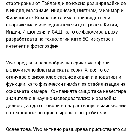
стартирайки от Тайланд и по-късно разширявайки се
в Индия, Малайзия, Индонезия, Виетнам, Мианмар и
Филипините. Компанията има производствени
съоръжения и изследователски центрове в Китай,
Индия, Индонезия и САЩ, като се фокусира върху
разработката на технологии като 5G, изкуствен
интелект и фотография.
Vivo предлага разнообразни серии смартфони,
включително флагманската серия X, която се
отличава с висок клас спецификации и иновативни
функции, като физически гимбал за стабилизация на
основната камера. Компанията също така инвестира
значително в научноизследователска и развойна
дейност, за да отговори на нарастващите изисквания
на технологично ориентираните потребители. ​
Освен това, Vivo активно разширява присъствието си