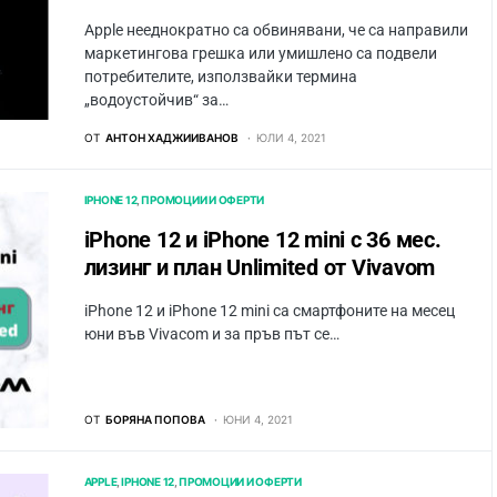
Apple нееднократно са обвинявани, че са направили
маркетингова грешка или умишлено са подвели
потребителите, използвайки термина
„водоустойчив“ за…
ОТ
АНТОН ХАДЖИИВАНОВ
ЮЛИ 4, 2021
IPHONE 12
ПРОМОЦИИ И ОФЕРТИ
iPhone 12 и iPhone 12 mini с 36 мес.
лизинг и план Unlimited от Vivavom
iPhone 12 и iPhone 12 mini са смартфоните на месец
юни във Vivacom и за пръв път се…
ОТ
БОРЯНА ПОПОВА
ЮНИ 4, 2021
APPLE
IPHONE 12
ПРОМОЦИИ И ОФЕРТИ