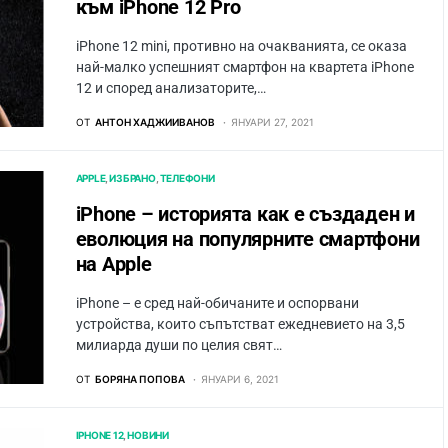
към iPhone 12 Pro
iPhone 12 mini, противно на очакванията, се оказа
най-малко успешният смартфон на квартета iPhone
12 и според анализаторите,…
ОТ
АНТОН ХАДЖИИВАНОВ
ЯНУАРИ 27, 2021
APPLE
ИЗБРАНО
ТЕЛЕФОНИ
iPhone – историята как е създаден и
еволюция на популярните смартфони
на Apple
iPhone – е сред най-обичаните и оспорвани
устройства, които съпътстват ежедневието на 3,5
милиарда души по целия свят…
ОТ
БОРЯНА ПОПОВА
ЯНУАРИ 6, 2021
IPHONE 12
НОВИНИ