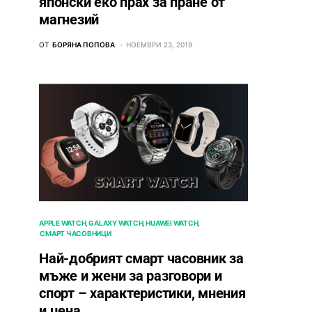
японски еко прах за пране от
магнезий
ОТ
БОРЯНА ПОПОВА
НОЕМВРИ 23, 2019
APPLE WATCH
GALAXY WATCH
HUAWEI WATCH
СМАРТ ЧАСОВНИЦИ
Най-добрият смарт часовник за
мъже и жени за разговори и
спорт – характеристики, мнения
и цена