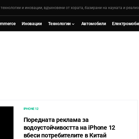
, технологии и иновации, вдъхновени от хората, базирани на науката и реализ
ommerce
Иновации
Технологии
Автомобили
Електромоби
IPHONE 12
Поредната реклама за
водоустойчивостта на iPhone 12
вбеси потребителите в Китай