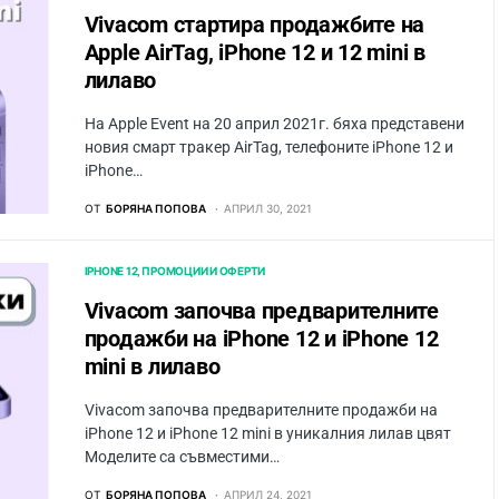
Vivacom стартира продажбите на
Apple AirTag, iPhone 12 и 12 mini в
лилаво
На Apple Event на 20 април 2021г. бяха представени
новия смарт тракер AirTag, телефоните iPhone 12 и
iPhone…
ОТ
БОРЯНА ПОПОВА
АПРИЛ 30, 2021
IPHONE 12
ПРОМОЦИИ И ОФЕРТИ
Vivacom започва предварителните
продажби на iPhone 12 и iPhone 12
mini в лилаво
Vivacom започва предварителните продажби на
iPhone 12 и iPhone 12 mini в уникалния лилав цвят
Моделите са съвместими…
ОТ
БОРЯНА ПОПОВА
АПРИЛ 24, 2021