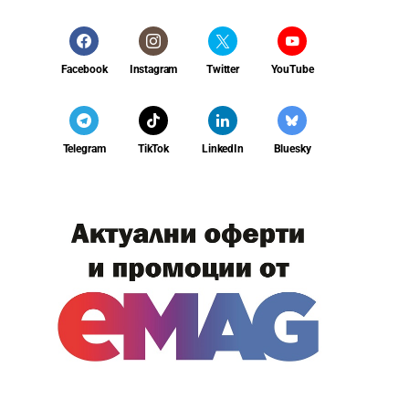
Facebook
Instagram
Twitter
YouTube
Telegram
TikTok
LinkedIn
Bluesky