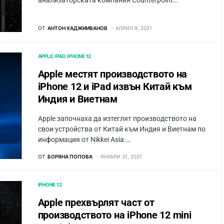
анализаторската компания Counterpoint…
ОТ
АНТОН ХАДЖИИВАНОВ
АПРИЛ 9, 2021
APPLE
IPAD
IPHONE 12
Apple местят производството на
iPhone 12 и iPad извън Китай към
Индия и Виетнам
Apple започнаха да изтеглят производството на
свои устройства от Китай към Индия и Виетнам по
информация от Nikkei Asia.…
ОТ
БОРЯНА ПОПОВА
ЯНУАРИ 31, 2021
IPHONE 12
Apple прехвърлят част от
производството на iPhone 12 mini