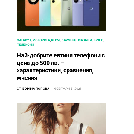
GALAXY A
MOTOROLA
REDMI
SAMSUNG
XIAOMI
ИЗБРАНО
ТЕЛЕФОНИ
Най-добрите евтини телефони с
ценa до 500 лв. –
характeристики, сравнения,
мнения
ОТ
БОРЯНА ПОПОВА
ФЕВРУАРИ 5, 2021